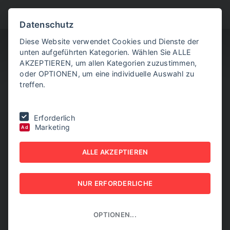
BITTE WÄHLEN SIE
Datenschutz
Diese Website verwendet Cookies und Dienste der
unten aufgeführten Kategorien. Wählen Sie ALLE
AKZEPTIEREN, um allen Kategorien zuzustimmen,
oder OPTIONEN, um eine individuelle Auswahl zu
treffen.
Sie befinden sich hier:
Home
|
NEW BUSINESS
|
NR. 7, SEPTEMBER
Erforderlich
2017
|
Trendumkehr in Österreich
Marketing
Ad
TRENDUMKEHR IN
ALLE AKZEPTIEREN
ÖSTERREICH
NUR ERFORDERLICHE
NEW BUSINESS - NR. 7, SEPTEMBER 2017
OPTIONEN...