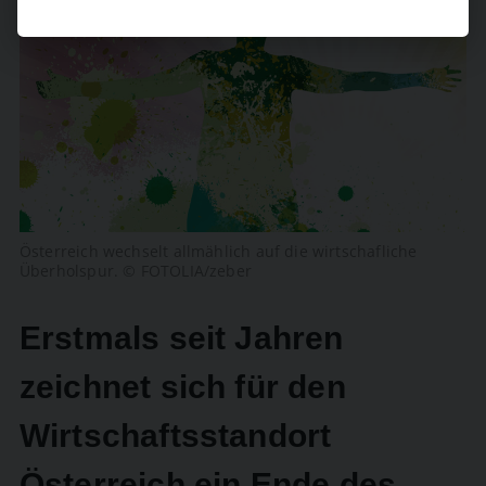
Österreich wechselt allmählich auf die wirtschafliche
Überholspur. © FOTOLIA/zeber
Erstmals seit Jahren
zeichnet sich für den
Wirtschaftsstandort
Österreich ein Ende des