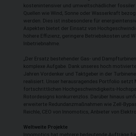
kostenintensiver und umweltschädlicher fossiler 
Quellen wie Wind, Sonne oder Wasserkraft bezog
werden. Dies ist insbesondere für energieintens
Aspekten bietet der Einsatz von Hochgeschwindig
höhere Effizienz, geringere Betriebskosten und 
Inbetriebnahme.
„Der Ersatz bestehender Gas- und Dampfturbinen 
komplexe Aufgabe. Dank unseres hoch motivierten
Jahren Vordenker und Taktgeber in der Turbinene
realisiert. Unser herausragendes Portfolio setzt
fortschrittlichen Hochgeschwindigkeits-Hochsp
Rotordesigns konkurrenzlos. Darüber hinaus umf
erweiterte Redundanzmaßnahmen wie Zell-Bypass
Reichle, CEO von Innomotics, Anbieter von Elek
Weltweite Projekte
Innomotics hat mehrere bedeutende Aufträge für