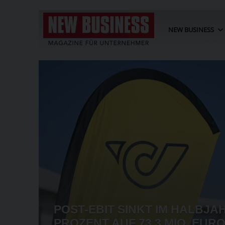
NEW BUSINESS
AKET
POST-EBIT SINKT IM HALBJA
EI ZU
PROZENT AUF 73,3 MIO. EUR