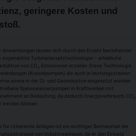
zienz, geringere Kosten und
stoß.
ler Anwendungen lassen sich durch den Ersatz bestehender
e sogenannte Turbinenersatztechnologie – erhebliche
Reduktion von CO₂-Emissionen erzielen. Diese Technologie
endungen (Kreiselpumpen) als auch in leistungsstarken
mie sowie in der Öl- und Gasindustrie eingesetzt werden.
getriebene Speisewasserpumpen in Kraftwerken mit
SUCHEN
nehmend an Bedeutung, da dadurch Energieverbrauch, CO₂
t werden können.
für rotierende Anlagen ist ein wichtiger Bestandteil der
ungsstrategie von Industrieanlagen, da er den Einsatz