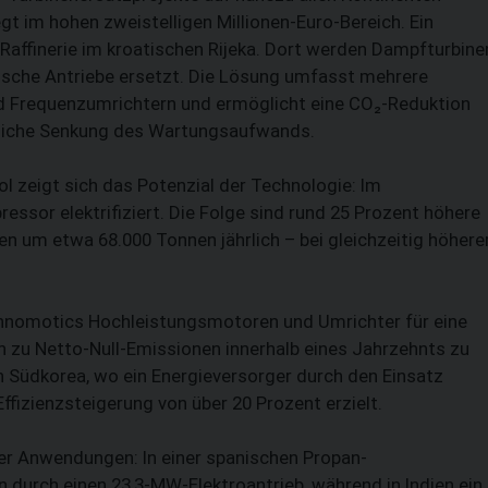
t im hohen zweistelligen Millionen-Euro-Bereich. Ein
-Raffinerie im kroatischen Rijeka. Dort werden Dampfturbine
rische Antriebe ersetzt. Die Lösung umfasst mehrere
 Frequenzumrichtern und ermöglicht eine CO₂-Reduktion
tliche Senkung des Wartungsaufwands.
 zeigt sich das Potenzial der Technologie: Im
essor elektrifiziert. Die Folge sind rund 25 Prozent höhere
en um etwa 68.000 Tonnen jährlich – bei gleichzeitig höhere
 Innomotics Hochleistungsmotoren und Umrichter für eine
in zu Netto-Null-Emissionen innerhalb eines Jahrzehnts zu
in Südkorea, wo ein Energieversorger durch den Einsatz
ffizienzsteigerung von über 20 Prozent erzielt.
der Anwendungen: In einer spanischen Propan-
 durch einen 23,3-MW-Elektroantrieb, während in Indien ein