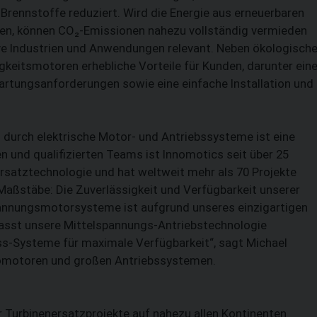
Brennstoffe reduziert. Wird die Energie aus erneuerbaren
en, können CO₂-Emissionen nahezu vollständig vermieden
ive Industrien und Anwendungen relevant. Neben ökologisch
keitsmotoren erhebliche Vorteile für Kunden, darunter ein
Wartungsanforderungen sowie eine einfache Installation und
durch elektrische Motor- und Antriebssysteme ist eine
 und qualifizierten Teams ist Innomotics seit über 25
rsatztechnologie und hat weltweit mehr als 70 Projekte
 Maßstäbe: Die Zuverlässigkeit und Verfügbarkeit unserer
annungsmotorsysteme ist aufgrund unseres einzigartigen
asst unsere Mittelspannungs-Antriebstechnologie
-Systeme für maximale Verfügbarkeit“, sagt Michael
tromotoren und großen Antriebssystemen.
 Turbinenersatzprojekte auf nahezu allen Kontinenten