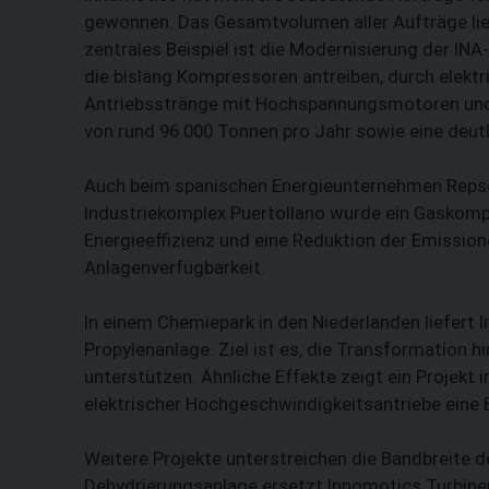
gewonnen. Das Gesamtvolumen aller Aufträge lieg
zentrales Beispiel ist die Modernisierung der INA
die bislang Kompressoren antreiben, durch elekt
Antriebsstränge mit Hochspannungsmotoren und
von rund 96.000 Tonnen pro Jahr sowie eine deu
Auch beim spanischen Energieunternehmen Repsol
Industriekomplex Puer­tollano wurde ein Gaskompr
Energieeffizienz und eine Reduktion der Emission
Anlagenverfügbarkeit.
In einem Chemiepark in den Niederlanden liefert
Propylenanlage. Ziel ist es, die Transformation h
unterstützen. Ähnliche Effekte zeigt ein Projekt 
elektrischer Hochgeschwindigkeitsantriebe eine E
Weitere Projekte unterstreichen die Bandbreite 
Dehydrierungsanlage ersetzt Innomotics Turbinen