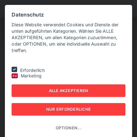
BITTE WÄHLEN SIE
Datenschutz
Diese Website verwendet Cookies und Dienste der
unten aufgeführten Kategorien. Wählen Sie ALLE
AKZEPTIEREN, um allen Kategorien zuzustimmen,
oder OPTIONEN, um eine individuelle Auswahl zu
treffen.
Sie befinden sich hier:
Home
|
Aktuelle Artikel
|
US-Handelsgericht
Erforderlich
kippt Trumps weltweite Zölle
Marketing
Ad
US-HANDELSGERICHT
ALLE AKZEPTIEREN
KIPPT TRUMPS
NUR ERFORDERLICHE
WELTWEITE ZÖLLE
08. MAI 2026
OPTIONEN...