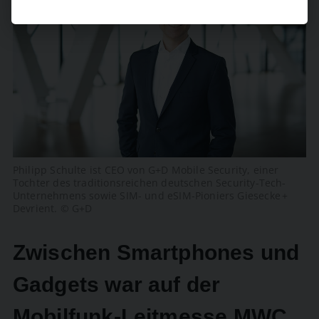
Philipp Schulte ist CEO von G+D Mobile Security, einer
Tochter des traditionsreichen deutschen ­Security-Tech-
Unternehmens sowie SIM- und eSIM-Pioniers Giesecke +
Devrient. © G+D
Zwischen Smartphones und
Gadgets war auf der
Mobilfunk-Leitmesse MWC