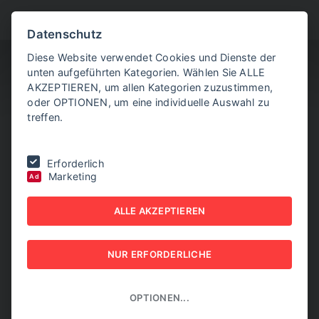
BITTE WÄHLEN SIE
Datenschutz
Diese Website verwendet Cookies und Dienste der
unten aufgeführten Kategorien. Wählen Sie ALLE
AKZEPTIEREN, um allen Kategorien zuzustimmen,
oder OPTIONEN, um eine individuelle Auswahl zu
treffen.
Sie befinden sich hier:
Home
|
NEW BUSINESS Guides
|
Erforderlich
TRANSPORT- & LOGISTIK GUIDE 2026
|
Das ist Souveränität
Marketing
Ad
DAS IST SOUVERÄNITÄT
ALLE AKZEPTIEREN
NEW BUSINESS GUIDES - TRANSPORT- & LOGISTIK
GUIDE 2026
NUR ERFORDERLICHE
OPTIONEN...