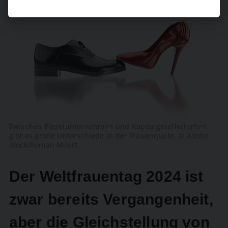
Zwischen Einzelunternehmen und Kapitalgesellschaften
gibt es große Unterschiede in der Frauenquote. © Adobe
Stock/Roman Milert
Der Weltfrauentag 2024 ist
zwar bereits Vergangenheit,
aber die Gleichstellung von