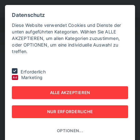
BITTE WÄHLEN SIE
Datenschutz
Diese Website verwendet Cookies und Dienste der
unten aufgeführten Kategorien. Wählen Sie ALLE
AKZEPTIEREN, um allen Kategorien zuzustimmen,
oder OPTIONEN, um eine individuelle Auswahl zu
treffen.
Sie befinden sich hier:
Home
|
NEW BUSINESS
|
NR. 4, APRIL 2024
Erforderlich
|
Mehr Frauenpower an die Spitzen.
Marketing
Ad
MEHR FRAUENPOWER AN
ALLE AKZEPTIEREN
DIE SPITZEN.
NUR ERFORDERLICHE
NEW BUSINESS - NR. 4, APRIL 2024
OPTIONEN...