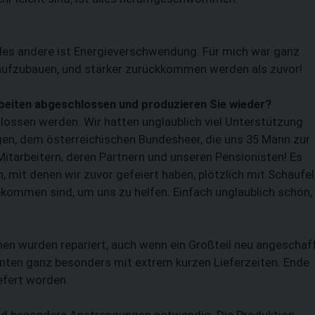
 alles andere ist Energieverschwendung. Für mich war ganz
 aufzubauen, und stärker zurückkommen werden als zuvor!
rbeiten abgeschlossen und produzieren Sie wieder?
ossen werden. Wir hatten unglaublich viel Unterstützung
en, dem österreichischen Bundesheer, die uns 35 Mann zur
Mitarbeitern, deren Partnern und unseren Pensionisten! Es
mit denen wir zuvor gefeiert haben, plötzlich mit Schaufel
kommen sind, um uns zu helfen. Einfach unglaublich schön,
inen wurden repariert, auch wenn ein Großteil neu angeschaf
nten ganz besonders mit extrem kurzen Lieferzeiten. Ende
efert worden.
ind besondere Anstrengungen notwendig. Die Produktion