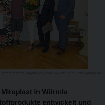
 September sein 60-jähriges Jubiläum mit einem Festempfang im
 Miraplast in Würmla
off­produkte entwickelt und