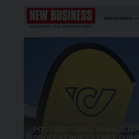
NEW BUSINESS
AKET
POST-EBIT SINKT IM HALBJA
EI ZU
PROZENT AUF 73,3 MIO. EUR