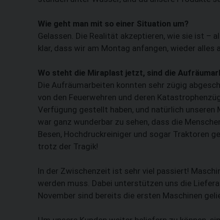
Wie geht man mit so einer Situation um?
Gelassen. Die Realität akzeptieren, wie sie ist –
klar, dass wir am Montag anfangen, wieder alles
Wo steht die Miraplast jetzt, sind die Aufräuma
Die Aufräumarbeiten konnten sehr zügig abgeschl
von den Feuer­wehren und deren Katastrophenzüg
Verfügung gestellt haben, und natürlich unseren 
war ganz wunderbar zu sehen, dass die Menschen, 
Besen, Hochdruckreiniger und sogar Traktoren ge
trotz der Tragik!
In der Zwischenzeit ist sehr viel passiert! Masch
werden muss. Dabei unterstützen uns die Liefera
November sind bereits die ersten Maschinen geli
Um unsere Kunden weiter beliefern zu können, s