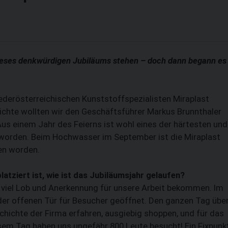
dieses denkwürdigen Jubiläums stehen – doch dann begann es
derösterreichischen Kunststoffspezialisten Miraplast
ichte wollten wir den Geschäftsführer Markus Brunn­thaler
us einem Jahr des Feierns ist wohl eines der härtesten und
worden. Beim Hochwasser im September ist die Miraplast
en worden.
atziert ist, wie ist das Jubiläumsjahr gelaufen?
SUCHEN
 viel Lob und Anerkennung für unsere Arbeit bekommen. Im
der offenen Tür für Besucher geöffnet. Den ganzen Tag übe
hichte der Firma erfahren, ausgiebig shoppen, und für das
esem Tag haben uns ungefähr 800 Leute besucht! Ein Fixpunk