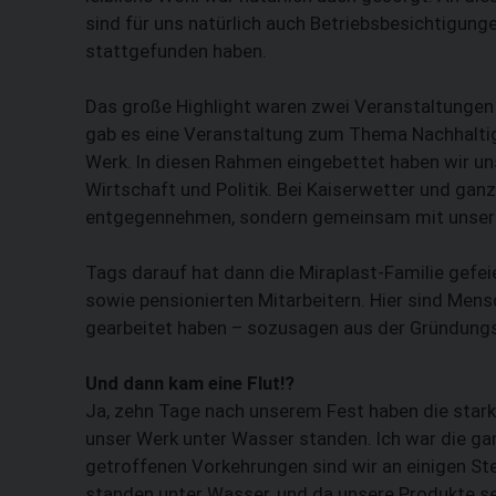
sind für uns natürlich auch Betriebsbesichtigunge
stattgefunden haben.
Das große Highlight waren zwei Veranstaltung
gab es eine Veranstaltung zum Thema Nachhaltig
Werk. In diesen Rahmen eingebettet haben wir uns
Wirtschaft und Politik. Bei Kaiserwetter und ganz
entgegennehmen, sondern gemeinsam mit unseren
Tags darauf hat dann die Miraplast-Familie gefe
sowie pensionierten Mitarbeitern. Hier sind Mens
gearbeitet haben – sozusagen aus der Gründungs
Und dann kam eine Flut!?
Ja, zehn Tage nach unserem Fest haben die stark
unser Werk unter Wasser standen. Ich war die ga
getroffenen Vorkehrungen sind wir an einigen S
standen unter Wasser, und da unsere Produkte se