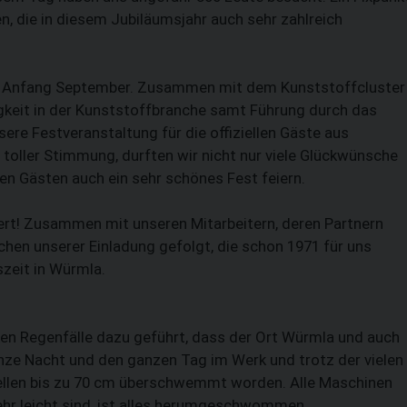
n, die in diesem Jubiläumsjahr auch sehr zahlreich
en Anfang September. Zusammen mit dem Kunststoffcluster
keit in der Kunststoffbranche samt Führung durch das
ere Festveranstaltung für die offiziellen Gäste aus
 toller Stimmung, durften wir nicht nur viele Glückwünsche
 Gästen auch ein sehr schönes Fest feiern.
iert! Zusammen mit unseren Mitarbeitern, deren Partnern
chen unserer Einladung gefolgt, die schon 1971 für uns
zeit in Würmla.
en Regenfälle dazu geführt, dass der Ort Würmla und auch
nze Nacht und den ganzen Tag im Werk und trotz der vielen
tellen bis zu 70 cm überschwemmt worden. Alle Maschinen
hr leicht sind, ist alles herumgeschwommen.