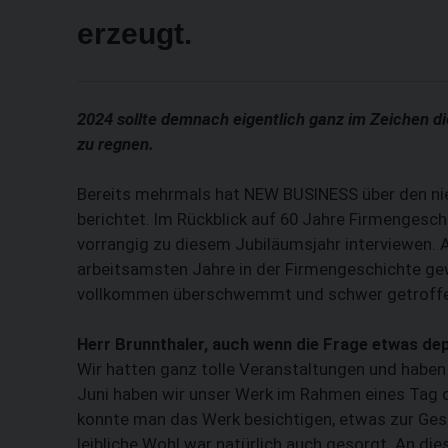
erzeugt.
2024 sollte demnach eigentlich ganz im Zeichen 
zu regnen.
Bereits mehrmals hat NEW BUSINESS über den nie
berichtet. Im Rückblick auf 60 Jahre Firmengesch
vorrangig zu diesem Jubiläumsjahr interviewen. A
arbeitsamsten Jahre in der Firmengeschichte ge
vollkommen überschwemmt und schwer getroff
Herr Brunnthaler, auch wenn die Frage etwas ­depl
Wir hatten ganz tolle Veranstaltungen und haben
Juni haben wir unser Werk im Rahmen eines Tag 
konnte man das Werk besichtigen, etwas zur Gesc
leibliche Wohl war natürlich auch gesorgt. An di