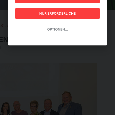
GUIDE 2026
NUR ERFORDERLICHE
. 01, JÄNNER 2025
|
Ein wahrlich aufregendes Jahr
OPTIONEN...
ENDES JAHR
5