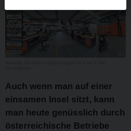
Virtuelle 360-Grad-Inszenierungen für KTM © 360
Perspektiven
Auch wenn man auf einer
einsamen Insel sitzt, kann
man heute genüsslich durch
österreichische Betriebe