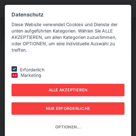
BITTE WÄHLEN SIE
Datenschutz
Diese Website verwendet Cookies und Dienste der
unten aufgeführten Kategorien. Wählen Sie ALLE
AKZEPTIEREN, um allen Kategorien zuzustimmen,
oder OPTIONEN, um eine individuelle Auswahl zu
treffen.
Sie befinden sich hier:
Home
|
NEW BUSINESS Innovations
|
NR. 01,
Erforderlich
JÄNNER 2023
|
Sinnliches Industrie-Erlebnis
Marketing
Ad
SINNLICHES INDUSTRIE-
ALLE AKZEPTIEREN
ERLEBNIS
NUR ERFORDERLICHE
NEW BUSINESS INNOVATIONS - NR. 01, JÄNNER 2023
OPTIONEN...