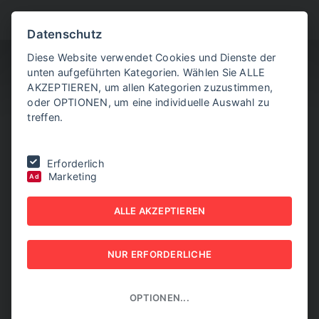
BITTE WÄHLEN SIE
Datenschutz
Diese Website verwendet Cookies und Dienste der
unten aufgeführten Kategorien. Wählen Sie ALLE
AKZEPTIEREN, um allen Kategorien zuzustimmen,
oder OPTIONEN, um eine individuelle Auswahl zu
treffen.
Sie befinden sich hier:
Home
|
NEW BUSINESS Guides
|
FACILITY
Erforderlich
MANAGEMENT-GUIDE 2022
|
Coole Ideen für heiße Themen
Marketing
Ad
COOLE IDEEN FÜR
ALLE AKZEPTIEREN
HEISSE THEMEN
NUR ERFORDERLICHE
NEW BUSINESS GUIDES - FACILITY MANAGEMENT-
GUIDE 2022
OPTIONEN...