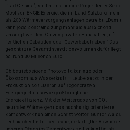
Grad Celsius“, so der zuständige Projektleiter Sepp
Mösl von ENGIE Energie, die im Land Salzburg mehr
als 200 Wärmeversorgungsanlagen betreibt. „Damit
kann jede Zen­tral­heizung mehr als ausreichend
versorgt werden. Ob von privaten Haushalten, öf­­
fent­lichen Gebäuden oder Ge­wer­be­betrieben.“ Das
geschätzte Gesamt­investitions­volu­men dafür liegt
bei rund 30 Millionen Euro.
Ob betriebseigene Photovoltaikanlage oder
Ökostrom aus Wasserkraft – Leube setzt in der
Produktion seit Jahren auf regenerative
Energiequellen sowie größtmögliche
Energieeffizienz. Mit der Weitergabe von CO₂-
neutraler Wärme geht das nachhaltig orientierte
Zementwerk nun einen Schritt weiter. Günter Waldl,
technischer Leiter bei Leube, erklärt: „Die Abwärme
unseres Ofens im Zementwerk soll zukünftig als