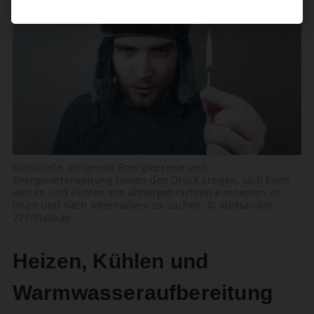
Klimaziele, steigende Energiepreise und
Energieverknappung lassen den Druck steigen, sich beim
Heizen und Kühlen von althergebrachten Konzepten zu
lösen und nach Alternativen zu suchen. © Alexsander-
777/Pixabay
Heizen, Kühlen und
Warmwasseraufbereitung