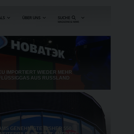
ALS
ÜBER UNS
SUCHE
MAGAZINE & NEWS
NVIDIA VOR EINSTIEG BEI LANCIUM
OPENAI STOPPT TEILWEISE KI-
TION