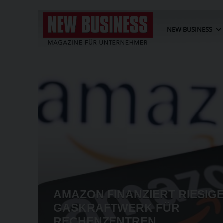
NEW BUSINESS
ER MEHR
SSLAND
WKÖ: JEDES VIERT
INDUSTRIEUNTER
HER 550
VERLAGERUNG