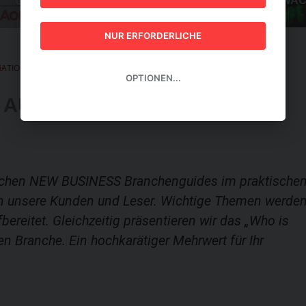
GUIDE 2026
NUR ERFORDERLICHE
ATION GUIDE 2026
OPTIONEN...
- AUTOMATION GUIDE 2026
ischen NEW BUSINESS Branchenguides im praktische
ren unsere Kunden und Leser. Wichtige Themen werde
bereitet. Gleichzeitig präsentieren wir das „Who is
en Branche. Ein hochkarätiger Mehrwert für Ihr