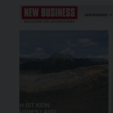
NEW BUSINESS
BT
G
KRIZ-ZWITTKOVITS ALS CHEF
ORGEN
WIENER WK ANGELOBT