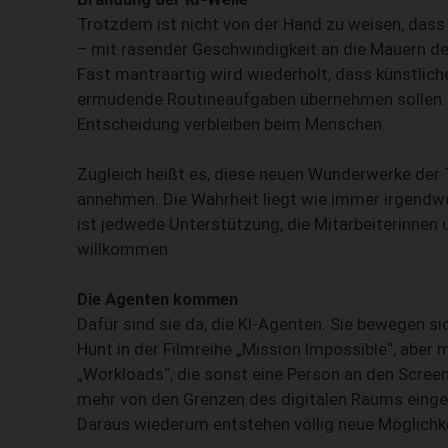
Trotzdem ist nicht von der Hand zu weisen, dass 
– mit rasender Geschwindigkeit an die Mauern de
Fast mantraartig wird wiederholt, dass künstlic
ermüdende Routineaufgaben übernehmen sollen. S
Entscheidung verbleiben beim Menschen.
Zugleich heißt es, diese neuen Wunder­werke der
annehmen. Die Wahrheit liegt wie immer irgend
ist ­jedwede Unterstützung, die Mitarbeiterinnen u
willkommen.
Die Agenten kommen
Dafür sind sie da, die KI-Agenten. Sie bewegen si
Hunt in der Filmreihe ­„Mission Impossible“, abe
„Workloads“, die sonst eine Person an den Screen
mehr von den Grenzen des digitalen Raums eingee
Daraus wiederum entstehen völlig neue Möglichk