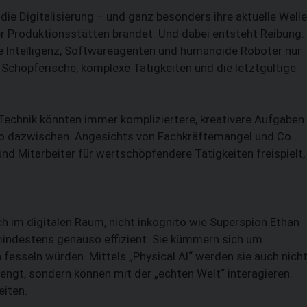
die Digitalisierung – und ganz besonders ihre aktuelle Welle
r Produktionsstätten brandet. Und dabei entsteht Reibung:
he Intelligenz, Softwareagenten und humanoide Roboter nur
chöpferische, komplexe Tätigkeiten und die letztgültige
 Technik könnten immer kompliziertere, kreativere Aufgaben
wo dazwischen. Angesichts von Fachkräftemangel und Co.
nd Mitarbeiter für wertschöpfendere Tätig­keiten freispielt,
ch im digitalen Raum, nicht inkognito wie Superspion Ethan
r mindestens genauso effizient. Sie kümmern sich um
 fesseln würden. Mittels „Physical AI“ werden sie auch nich
ngt, sondern können mit der „echten Welt“ interagieren.
eiten.