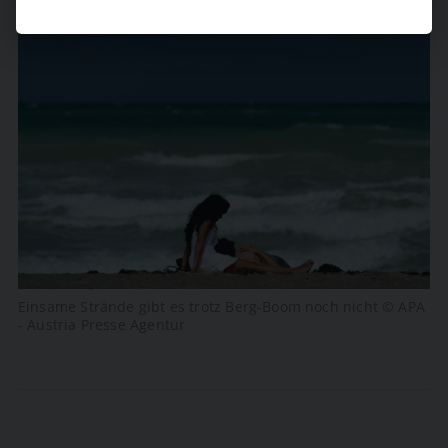
Einsame Strände gibt es trotz Berg-Boom noch nicht © APA
- Austria Presse Agentur