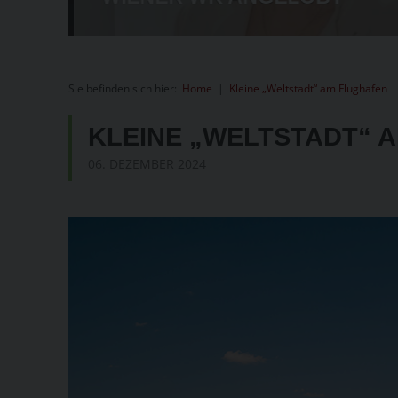
Sie befinden sich hier:
Home
|
Kleine „Weltstadt“ am Flughafen
KLEINE „WELTSTADT“ 
06. DEZEMBER 2024