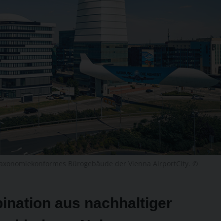
d taxonomiekonformes Bürogebäude der Vienna ­AirportCity. ©
bination aus nachhaltiger