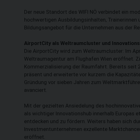
Der neue Standort des WIFI NÖ verbindet ein mod
hochwertigen Ausbildungsinhalten, Trainerinnen
Bildungsangebot für die Unternehmen aus der Re
AirportCity als Weltraumcluster und Innovation
Die AirportCity wird zum Weltraumcluster: Im Ap
Weltraumagentur am Flughafen Wien eröffnet. Zie
Kommerzialisierung der Raumfahrt. Bereits seit 
präsent und erweiterte vor kurzem die Kapazitäten
Gründung vor sieben Jahren zum Weltmarktführer f
avanciert.
Mit der gezielten Ansiedelung des hochinnovativ
als wichtiger Innovationshub innerhalb Europas eta
entdecken und zu fördern. Weiters haben sich dur
Investmentunternehmen exzellente Marktchancen
eröffnet.