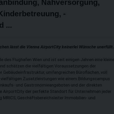
sanbindung, Nahversorgung,
inderbetreuung, ­
 ...
ächen lässt die Vienna AirportCity keinerlei Wünsche unerfüllt.
e des Flughafen Wien und ist seit einigen Jahren eine klein
nd schätzen die viel­fältigen Voraussetzungen der
r Gebäude­infrastruktur, umfangreichen Büroflächen, voll
vielfältigen Zusatzleistungen wie einem Bildungscampus
Einkaufs- und Gastronomieangeboten und der direkten
e AirportCity der perfekte Standort für Unternehmen jeder
 MRICS, Geschäftsbereichsleiter Immobilien- und