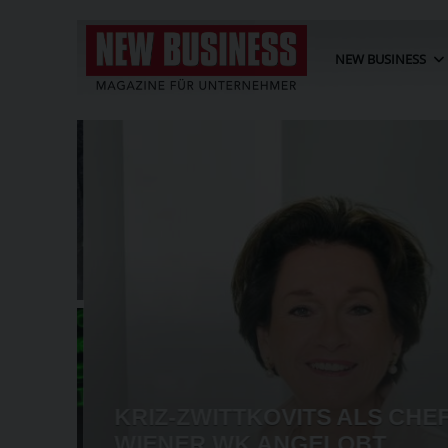
NEW BUSINESS
BT
G
KRIZ-ZWITTKOVITS ALS CHEF
ORGEN
WIENER WK ANGELOBT