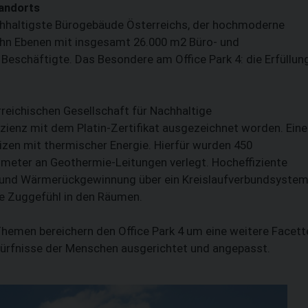
tandorts
achhaltigste Bürogebäude Österreichs, der hochmoderne
zehn Ebenen mit insgesamt 26.000 m2 Büro- und
Beschäftigte. Das Besondere am Office Park 4: die Erfüllun
eichischen Gesellschaft für Nachhaltige
izienz mit dem Platin-Zertifikat ausgezeichnet worden. Eine
izen mit thermischer Energie. Hierfür wurden 450
lometer an Geothermie-Leitungen verlegt. Hocheffiziente
und Wärmerückgewinnung über ein Kreislaufverbundsyste
e Zuggefühl in den Räumen.
hemen bereichern den Office Park 4 um eine weitere Facett
ürfnisse der Menschen ausgerichtet und angepasst.