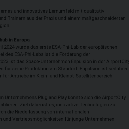
ernes und innovatives Lernumfeld mit qualitativ
 und Trainern aus der Praxis und einem maßgeschneiderten
gion.
shub in Europa
ril 2024 wurde das erste ESA-Phi-Lab der europäischen
l des ESA-Phi-Labs ist die Förderung der
2023 ist das Space-Unternehmen Enpulsion in der AirportCit
 für seine Produktion am Standort. Enpulsion ist seit ihrer
ür Antriebe im Klein- und Kleinst-Satelliten­bereich
en Unternehmens Plug and Play konnte sich die AirportCity
blieren. Ziel dabei ist es, innovative Technologien zu
ch die Niederlassung von internationalen
 und Vertriebsmöglichkeiten für junge Unternehmen