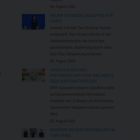
04. August 2026
NEUER ENTWICKLUNGSPFAD FÜR
CHIPS
Huawei hat das Tau-Scaling-Gesetz
vorgestellt. Der Ansatz könnte in der
Halbleiterindustrie die bisherige
geometrische Skalierung durch eine
Zeit-(Tau-)Skalierung ersetzen.
04. August 2026
ASSECO & AVALARA:
e
PARTNERSCHAFT FÜR WELTWEITE
GESCHÄFTSAKTIVITÄTEN
ERP-Spezialist Asseco Solutions setzt
auf Zusammenarbeit mit Avalara,
Anbieter von Software zur Einhaltung
steuerlicher Vorgaben auf der ganzen
Welt.
03. August 2026
GREINER SICHERT KONTINUITÄT IM
VORSTAND