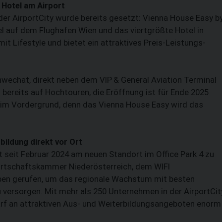
Hotel am Airport
der AirportCity wurde bereits gesetzt: Vienna House Easy b
auf dem Flughafen Wien und das viertgrößte Hotel in
t Lifestyle und bietet ein attraktives Preis-Leistungs-
chwechat, direkt neben dem VIP & General Aviation Terminal
 bereits auf Hochtouren, die Eröffnung ist für Ende 2025
eb im Vordergrund, denn das Vienna House Easy wird das
bildung direkt vor Ort
 seit Februar 2024 am neuen Standort im Office Park 4 zu
Wirtschaftskammer Niederösterreich, dem WIFI
ben gerufen, um das regionale Wachstum mit besten
 versorgen. Mit mehr als 250 Unternehmen in der AirportCit
arf an attraktiven Aus- und Weiterbildungsangeboten enorm