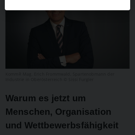
KommR Mag. Erich Frommwald, Spartenobmann der
Industrie in Oberösterreich © Sissi Furgler
Warum es jetzt um
Menschen, Organisation
und Wettbewerbsfähigkeit