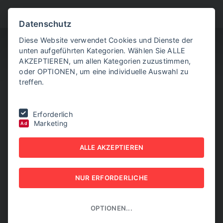
BITTE WÄHLEN SIE
Datenschutz
Diese Website verwendet Cookies und Dienste der
unten aufgeführten Kategorien. Wählen Sie ALLE
AKZEPTIEREN, um allen Kategorien zuzustimmen,
oder OPTIONEN, um eine individuelle Auswahl zu
treffen.
Sie befinden sich hier:
Home
|
Industrie im Zeitalter der KI
Erforderlich
Marketing
Ad
INDUSTRIE IM ZEITALTER
ALLE AKZEPTIEREN
DER KI
15. MAI 2026
NUR ERFORDERLICHE
OPTIONEN...