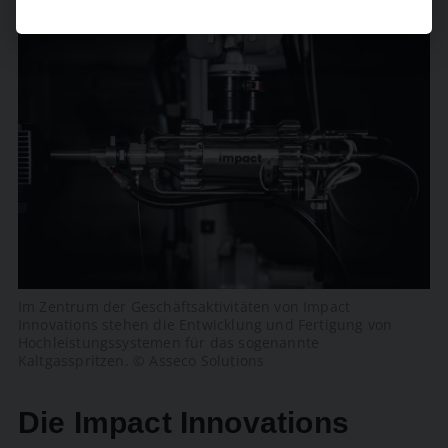
Im Zentrum der Geschäftsaktivitäten von Impact
Innovations stehen die Entwicklung und Fertigung von
Hochleistungssystemen für das sogenannte
Kaltgasspritzen. © Asseco Solutions
Die Impact Innovations