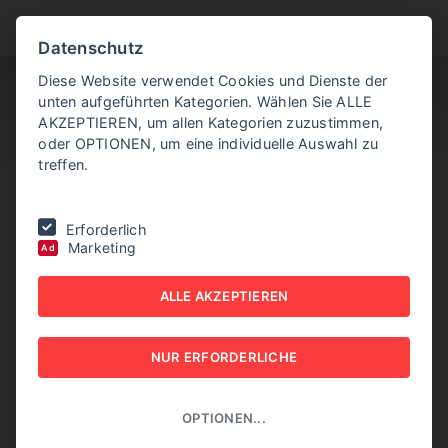
BITTE WÄHLEN SIE
Datenschutz
Diese Website verwendet Cookies und Dienste der
unten aufgeführten Kategorien. Wählen Sie ALLE
AKZEPTIEREN, um allen Kategorien zuzustimmen,
oder OPTIONEN, um eine individuelle Auswahl zu
treffen.
Sie befinden sich hier:
Home
|
Impact Innovations setzt auf Asseco
Erforderlich
Solutions
Marketing
Ad
IMPACT INNOVATIONS
ALLE AKZEPTIEREN
SETZT AUF ASSECO
NUR ERFORDERLICHE
SOLUTIONS
13. JÄNNER 2026
OPTIONEN...