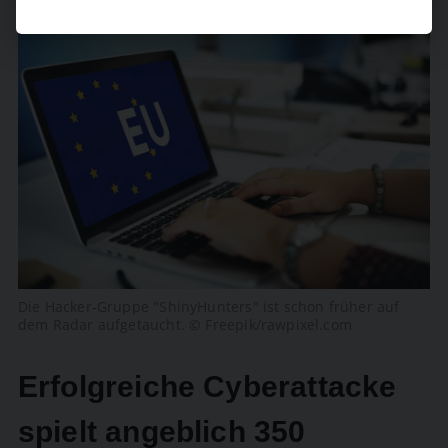
Die Hacker-Gruppe "ShinyHunters" ist schon früher auf
dem Radar aufgetaucht. © Freepik/rawpixel.com
Erfolgreiche Cyberattacke
spielt angeblich 350