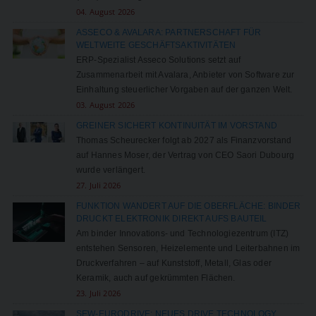
04. August 2026
ASSECO & AVALARA: PARTNERSCHAFT FÜR
WELTWEITE GESCHÄFTSAKTIVITÄTEN
ERP-Spezialist Asseco Solutions setzt auf
Zusammenarbeit mit Avalara, Anbieter von Software zur
Einhaltung steuerlicher Vorgaben auf der ganzen Welt.
03. August 2026
GREINER SICHERT KONTINUITÄT IM VORSTAND
Thomas Scheurecker folgt ab 2027 als Finanzvorstand
auf Hannes Moser, der Vertrag von CEO Saori Dubourg
wurde verlängert.
27. Juli 2026
FUNKTION WANDERT AUF DIE OBERFLÄCHE: BINDER
DRUCKT ELEKTRONIK DIREKT AUFS BAUTEIL
Am binder Innovations- und Technologiezentrum (ITZ)
entstehen Sensoren, Heizelemente und Leiterbahnen im
Druckverfahren – auf Kunststoff, Metall, Glas oder
Keramik, auch auf gekrümmten Flächen.
23. Juli 2026
SEW-EURODRIVE: NEUES DRIVE TECHNOLOGY