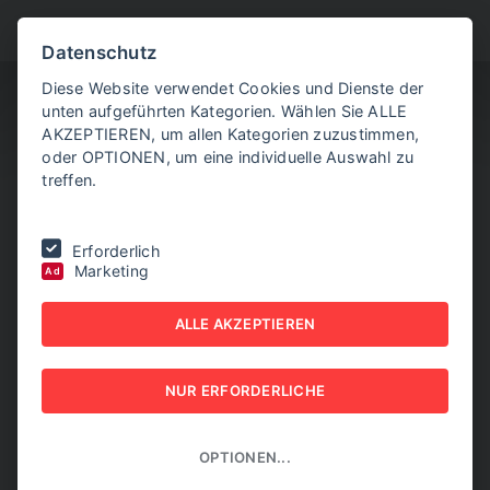
BITTE WÄHLEN SIE
Datenschutz
Diese Website verwendet Cookies und Dienste der
unten aufgeführten Kategorien. Wählen Sie ALLE
AKZEPTIEREN, um allen Kategorien zuzustimmen,
oder OPTIONEN, um eine individuelle Auswahl zu
treffen.
Sie befinden sich hier:
Home
|
Cyberangriff auf EU-Kommission: Wer
Erforderlich
sind die Täter?
Marketing
Ad
CYBERANGRIFF AUF EU-
ALLE AKZEPTIEREN
KOMMISSION: WER SIND
NUR ERFORDERLICHE
DIE TÄTER?
03. APRIL 2026
OPTIONEN...