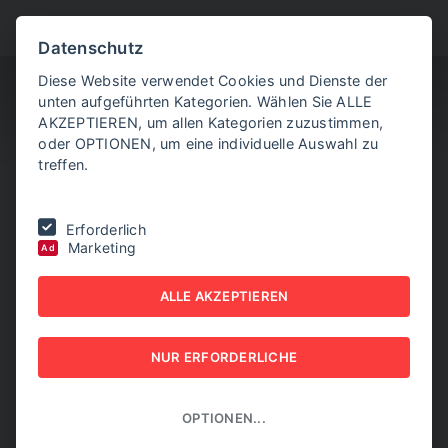
BITTE WÄHLEN SIE
Datenschutz
Diese Website verwendet Cookies und Dienste der
unten aufgeführten Kategorien. Wählen Sie ALLE
AKZEPTIEREN, um allen Kategorien zuzustimmen,
oder OPTIONEN, um eine individuelle Auswahl zu
treffen.
Sie befinden sich hier:
Home
|
Copilot-Spezialisierung von Tieto
Erforderlich
Marketing
Ad
COPILOT-
ALLE AKZEPTIEREN
SPEZIALISIERUNG VON
TIETO
NUR ERFORDERLICHE
01. JULI 2026
OPTIONEN...