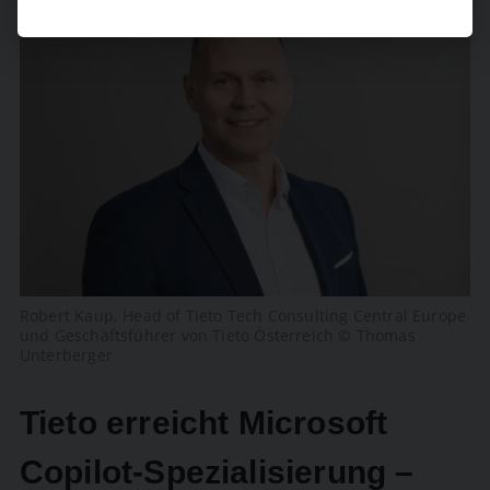
Robert Kaup, Head of Tieto Tech Consulting Central Europe
und Geschäftsführer von Tieto Österreich © Thomas
Unterberger
Tieto erreicht Microsoft
Copilot-Spezialisierung –