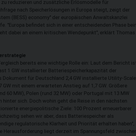
u reduzieren und zusätzliche Erlösmodelle für
hfrage nach Speicherlösungen in Europa steigt, zeigt der
SUCHEN
ystem (BESS) economy" der europäischen Anwaltskanzlei
ife. "Europa befindet sich in einer entscheidenden Phase be
eht dabei an einem kritischen Wendepunkt", erklärt Thomas
erstrategie
gleich bereits eine wichtige Rolle ein: Laut dem Bericht is
st 1 GW installierter Batteriespeicherkapazität der
Dokument für Deutschland 2,4 GW installierte Utility-Scale
1,07 GW mit einem erwarteten Anstieg auf 1,7 GW. Größere
und 60 MW), Polen (rund 32 MW) oder Portugal mit 13 MW
n hinter sich. Doch wohin geht die Reise in den nächsten
ionierte energiepolitische Ziele: 100 Prozent erneuerbarer
ichzeitig sehen wir aber, dass Batteriespeicher als
dige regulatorische Klarheit und Priorität erhalten haben",
te Herausforderung liegt derzeit im Spannungsfeld zwische