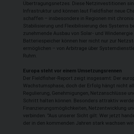
Übertragungsnetzes. Diese Netzinvestitionen sind
Infrastruktur und können laut Fieldfisher neue Ch
schaffen – insbesondere in Regionen mit chronis
Stabilisierung und Flexibilisierung des Systems 
zunehmende Ausbau von Solar- und Windenergie wi
Batteriespeicher können hier nicht nur zur Netzs
ermöglichen – von Arbitrage über Systemdienstlei
Ruhm.
Europa steht vor einem Umsetzungsrennen
Der Fieldfisher-Report zeigt insgesamt: Der euro
Wachstumsphase, doch der Erfolg hängt nicht all
Regulierung, Genehmigungen, Netzanschlüsse u
Schritt halten können. Besonders attraktiv werden
Finanzierungsmöglichkeiten, Netzentwicklung un
verbinden. "Aus unserer Sicht gilt: Wer jetzt hand
der in den kommenden Jahren stark wachsen wird