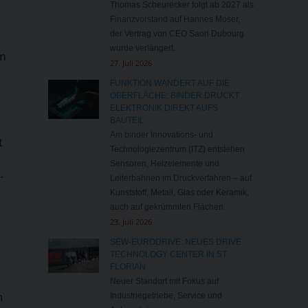
Thomas Scheurecker folgt ab 2027 als
Finanzvorstand auf Hannes Moser,
der Vertrag von CEO Saori Dubourg
wurde verlängert.
im
27. Juli 2026
FUNKTION WANDERT AUF DIE
OBERFLÄCHE: BINDER DRUCKT
ELEKTRONIK DIREKT AUFS
BAUTEIL
Am binder Innovations- und
t
Technologiezentrum (ITZ) entstehen
Sensoren, Heizelemente und
-
Leiterbahnen im Druckverfahren – auf
Kunststoff, Metall, Glas oder Keramik,
auch auf gekrümmten Flächen.
23. Juli 2026
SEW-EURODRIVE: NEUES DRIVE
TECHNOLOGY CENTER IN ST.
FLORIAN
Neuer Standort mit Fokus auf
n
Industriegetriebe, Service und