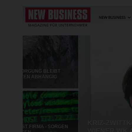
NEW BUSINESS
BT
G
KRIZ-ZWITTKOVITS ALS CHEF
ORGEN
WIENER WK ANGELOBT