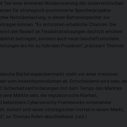
 Teil einer breiteren Modernisierung der österreichischen
ancen für strategisch positionierte Speicherprojekte
cher Netzüberlastung, in denen Batteriespeicher zur
beitragen können. "Es entstehen erhebliche Chancen: Der
rd den Bedarf an Flexibilitätslösungen deutlich erhöhen.
tabilität beitragen, sondern auch neue Geschäftsmodelle
stungen bis hin zu hybriden Projekten", präzisiert Thomas
päische Batteriespeichermarkt steht vor einer massiven
ein vom Investitionsvolumen ab. Entscheidend wird sein, ob
nd Sicherheitsanforderungen mit dem Tempo des Marktes
 jene Märkte sein, die regulatorische Klarheit,
d belastbare Cybersecurity-Frameworks miteinander
elt, sichert sich einen strategischen Vorteil in einem Markt,
", so Thomas Ruhm abschließend. (red.)