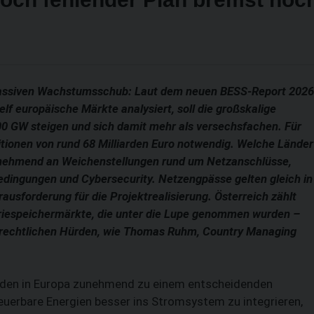
massiven Wachstumsschub: Laut dem neuen BESS-Report 2026
 elf europäische Märkte analysiert, soll die großskalige
00 GW steigen und sich damit mehr als versechsfachen. Für
itionen von rund 68 Milliarden Euro notwendig. Welche Länder
zunehmend an Weichenstellungen rund um Netzanschlüsse,
ingungen und Cybersecurity. Netzengpässe gelten gleich in
ausforderung für die Projektrealisierung. Österreich zählt
eriespeichermärkte, die unter die Lupe genommen wurden –
nd rechtlichen Hürden, wie Thomas Ruhm, Country Managing
erden in Europa zunehmend zu einem entscheidenden
neuerbare Energien besser ins Stromsystem zu integrieren,