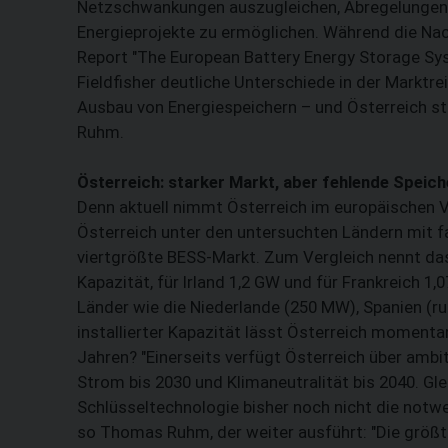
Netzschwankungen auszugleichen, Abregelungen z
Energieprojekte zu ermöglichen. Während die Nac
Report "The European Battery Energy Storage S
Fieldfisher deutliche Unterschiede in der Marktre
Ausbau von Energiespeichern – und Österreich st
Ruhm.
Österreich: starker Markt, aber fehlende Speich
Denn aktuell nimmt Österreich im europäischen Ver
Österreich unter den untersuchten Ländern mit fa
viertgrößte BESS-Markt. Zum Vergleich nennt das 
Kapazität, für Irland 1,2 GW und für Frankreich 
Länder wie die Niederlande (250 MW), Spanien (r
installierter Kapazität lässt Österreich momenta
Jahren? "Einerseits verfügt Österreich über ambit
Strom bis 2030 und Klimaneutralität bis 2040. Gle
Schlüsseltechnologie bisher noch nicht die notwen
so Thomas Ruhm, der weiter ausführt: "Die größ