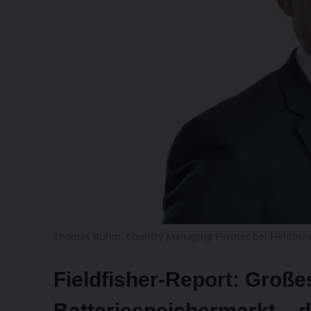
Thomas Ruhm, Country Managing Partner bei Fieldfishe
Fieldfisher-Report: Große
Batteriespeichermarkt – 