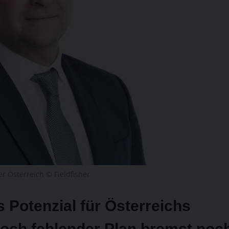
r Österreich © Fieldfisher
s Potenzial für Österreichs
doch fehlender Plan bremst noc