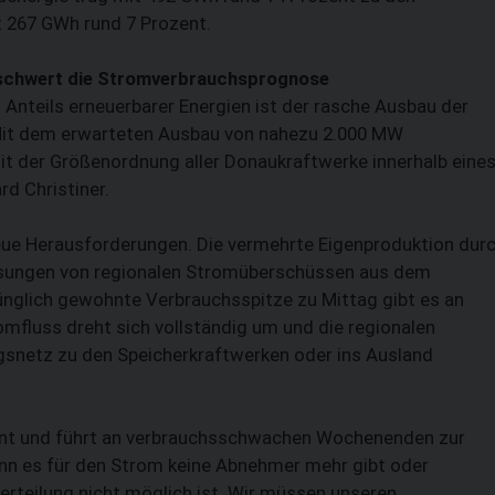
t 267 GWh rund 7 Prozent.
erschwert die Stromverbrauchsprognose
nteils erneuerbarer Energien ist der rasche Ausbau der
 Mit dem erwarteten Ausbau von nahezu 2.000 MW
mit der Größenordnung aller Donaukraftwerke innerhalb eine
rd Christiner.
 neue Herausforderungen. Die vermehrte Eigenproduktion dur
isungen von regionalen Stromüberschüssen aus dem
rünglich gewohnte Verbrauchsspitze zu Mittag gibt es an
omfluss dreht sich vollständig um und die regionalen
netz zu den Speicherkraftwerken oder ins Ausland
kant und führt an verbrauchsschwachen Wochenenden zur
enn es für den Strom keine Abnehmer mehr gibt oder
rteilung nicht möglich ist. Wir müssen unseren