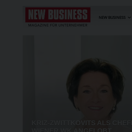
NEW BUSINESS
BT
G
KRIZ-ZWITTKOVITS ALS CHEF
ORGEN
WIENER WK ANGELOBT