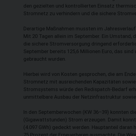
den gezielten und kontrollierten Einsatz thermi
Stromnetz zu verhindern und die sichere Stromv
Derartige Maßnahmen mussten im Jahresverlauf b
Mit 20 Tagen allein im September. Ein Umstand, 
die sichere Stromversorgung dringend erforderl
September bereits 125,6 Millionen Euro, das sind
gebraucht wurden.
Hierbei wird von Kosten gesprochen, die am End
Stromnetz mit ausreichenden Kapazitäten sowie 
Stromsystems würde den Redispatch-Bedarf erheb
unmittelbare Ausbau der Netzinfrastruktur sowie
In den Septemberwochen (KW 36–39) konnten die 
(Gigawattstunden) Strom erzeugen. Damit konnte
(4.097 GWh) gedeckt werden. Hauptanteil daran h
75 Prozent der Erneuerbaren ausmachte. Die Win