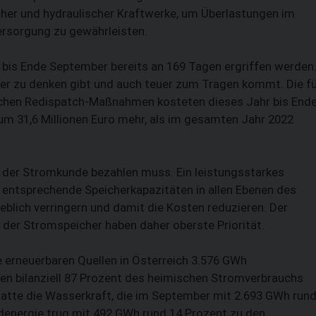
scher und hydraulischer Kraftwerke, um Überlastungen im
ersorgung zu gewährleisten.
is Ende September bereits an 169 Tagen ergriffen werden
der zu denken gibt und auch teuer zum Tragen kommt. Die f
ichen Redispatch-Maßnahmen kosteten dieses Jahr bis End
 um 31,6 Millionen Euro mehr, als im gesamten Jahr 2022
e der Stromkunde bezahlen muss. Ein leistungsstarkes
entsprechende Speicherkapazitäten in allen Ebenen des
lich verringern und damit die Kosten reduzieren. Der
 der Stromspeicher haben daher oberste Priorität.
erneuerbaren Quellen in Österreich 3.576 GWh
n bilanziell 87 Prozent des heimischen Stromverbrauchs
atte die Wasserkraft, die im September mit 2.693 GWh run
denergie trug mit 492 GWh rund 14 Prozent zu den