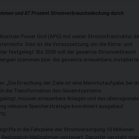
nahmen und 87 Prozent Stromverbrauchsdeckung durch
 Austrian Power Grid (APG) mit seiner Strom­infrastruktur d
erreichs. Dies ist die Voraussetzung, um die Klima- und
 klar festgelegt: Bis 2030 soll der gesamte Stromverbrauch
ergien stammen bzw. die gesamte erneuerbare, installierte
en. „Die Erreichung der Ziele ist eine Mammutaufgabe, bei d
uch die Transformation des Gesamtsystems
gelingt, müssen erneuerbare Anlagen und das überregionale
SUCHEN
 inklusive Speicherstrategie koordiniert ausgebaut
PG.
griffe in die Fahrpläne der Stromversorgung 10 Millionen
en Redispatch-Maßnahmen gesteuert. Darunter versteht man