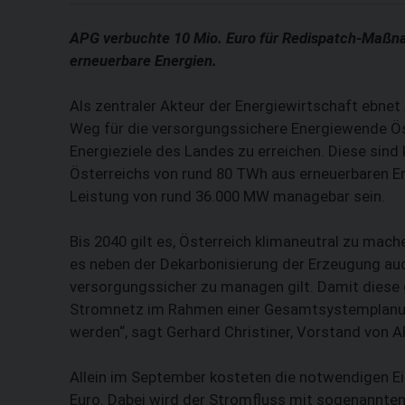
APG verbuchte 10 Mio. Euro für Redispatch-Maß
erneuerbare Energien.
Als zentraler Akteur der Energiewirtschaft ebnet
Weg für die versorgungssichere Energiewende Öst
Energieziele des Landes zu erreichen. Diese sind
Österreichs von rund 80 TWh aus erneuerbaren En
Leistung von rund 36.000 MW managebar sein.
Bis 2040 gilt es, Österreich klimaneutral zu mach
es neben der Dekarbonisierung der Erzeugung a
versorgungssicher zu managen gilt. Damit diese 
Stromnetz im Rahmen einer Gesamtsystemplanung
werden“, sagt Gerhard Christiner, Vorstand von A
Allein im September kosteten die notwendigen Ein
Euro. Dabei wird der Stromfluss mit sogenannt