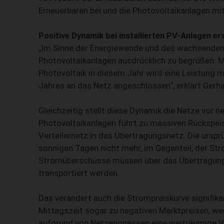
Erneuerbaren bei und die Photovoltaikanlagen mi
Positive Dynamik bei installierten PV-Anlagen 
„Im Sinne der Energiewende und des wachsenden A
Photovoltaik­anlagen ausdrücklich zu begrüßen.
Photovoltaik in diesem Jahr wird eine Leistung 
Jahres an das Netz angeschlossen“, erklärt Gerha
Gleichzeitig stellt diese Dynamik die Netze vor
Photovoltaikanlagen führt zu massiven Rückspe
Verteilernetz in das Übertragungsnetz. Die ursp
sonnigen Tagen nicht mehr, im Gegenteil, der Str
Stromüberschüsse müssen über das Übertragungs
transportiert werden.
Das verändert auch die Strompreiskurve signifi
Mittagszeit sogar zu negativen Marktpreisen, w
aufgrund von Netzengpässen eine weiträumige Ve