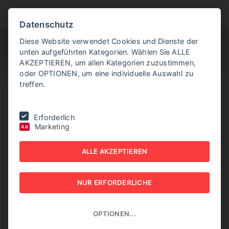
BITTE WÄHLEN SIE
Datenschutz
Diese Website verwendet Cookies und Dienste der
unten aufgeführten Kategorien. Wählen Sie ALLE
AKZEPTIEREN, um allen Kategorien zuzustimmen,
oder OPTIONEN, um eine individuelle Auswahl zu
treffen.
Sie befinden sich hier:
Home
|
NEW BUSINESS Innovations
|
NR. 02,
Erforderlich
FEBRUAR 2026
Marketing
Ad
NEW BUSINESS
ALLE AKZEPTIEREN
Innovations - NR. 02,
NUR ERFORDERLICHE
FEBRUAR 2026
NEW BUSINESS Innovations
OPTIONEN...