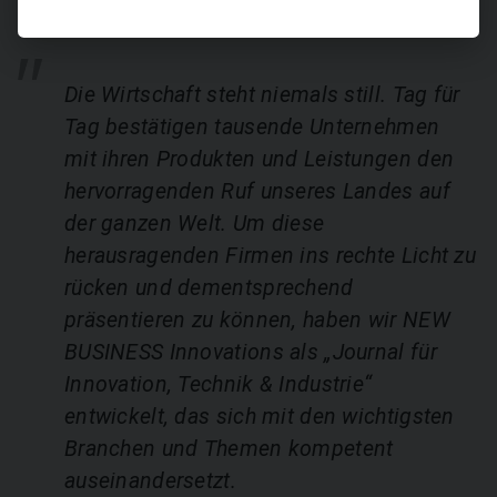
Die Wirtschaft steht niemals still. Tag für
Tag bestätigen tausende Unternehmen
mit ihren Produkten und Leistungen den
hervorragenden Ruf unseres Landes auf
der ganzen Welt. Um diese
herausragenden Firmen ins rechte Licht zu
rücken und dementsprechend
präsentieren zu können, haben wir NEW
BUSINESS Innovations als „Journal für
Innovation, Technik & Industrie“
entwickelt, das sich mit den wichtigsten
Branchen und Themen kompetent
auseinandersetzt.