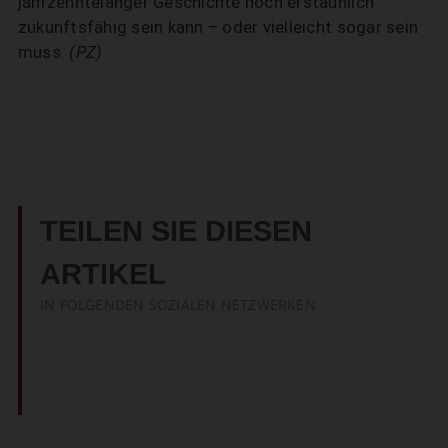
jahrzehntelanger Geschichte noch erstaunlich
zukunfts­fähig sein kann – oder vielleicht sogar sein
muss.
(PZ)
TEILEN SIE DIESEN
ARTIKEL
IN FOLGENDEN SOZIALEN NETZWERKEN