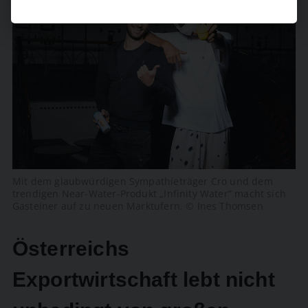
Mit dem glaubwürdigen Sympathieträger Cro und dem
trendigen Near-Water-Produkt „Infinity Water“ macht sich
Gasteiner auf zu neuen Marktufern. © Ines Thomsen
Österreichs
Exportwirtschaft lebt nicht