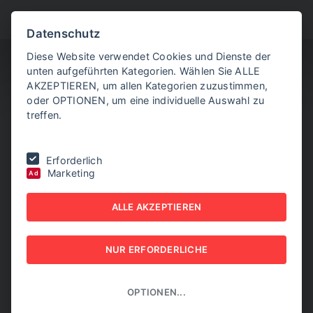
BITTE WÄHLEN SIE
Datenschutz
Diese Website verwendet Cookies und Dienste der
unten aufgeführten Kategorien. Wählen Sie ALLE
AKZEPTIEREN, um allen Kategorien zuzustimmen,
oder OPTIONEN, um eine individuelle Auswahl zu
treffen.
Sie befinden sich hier:
Home
|
NEW BUSINESS Export
|
NB EXPORT
Erforderlich
1/2026
|
Weil Tradition allein nicht reicht
Marketing
Ad
WEIL TRADITION ALLEIN
ALLE AKZEPTIEREN
NICHT REICHT
NUR ERFORDERLICHE
NEW BUSINESS EXPORT - NB EXPORT 1/2026
OPTIONEN...