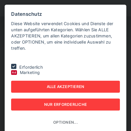
BITTE WÄHLEN SIE
Datenschutz
Diese Website verwendet Cookies und Dienste der
unten aufgeführten Kategorien. Wählen Sie ALLE
AKZEPTIEREN, um allen Kategorien zuzustimmen,
oder OPTIONEN, um eine individuelle Auswahl zu
treffen.
Sie befinden sich hier:
Home
|
NEW BUSINESS Export
|
NB EXPORT
Erforderlich
1/2026
|
System unter Spannung
Marketing
Ad
SYSTEM UNTER
ALLE AKZEPTIEREN
SPANNUNG
NUR ERFORDERLICHE
NEW BUSINESS EXPORT - NB EXPORT 1/2026
OPTIONEN...