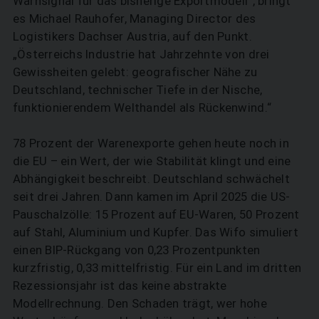
Warnsignal für das bisherige Exportmodell“, bringt
es Michael Rau­hofer, Managing Director des
Logistikers Dachser Austria, auf den Punkt.
„Österreichs Industrie hat Jahrzehnte von drei
Gewissheiten gelebt: geografischer Nähe zu
Deutschland, technischer Tiefe in der Nische,
funktionierendem Welthandel als Rückenwind.“
78 Prozent der Warenexporte gehen heute noch in
die EU – ein Wert, der wie Stabilität klingt und eine
Abhängigkeit beschreibt. Deutschland schwächelt
seit drei Jahren. Dann kamen im April 2025 die US-
Pauschalzölle: 15 Prozent auf EU-Waren, 50 ­Prozent
auf Stahl, Aluminium und Kupfer. Das Wifo simuliert
einen BIP-Rückgang von 0,23 Prozentpunkten
kurzfristig, 0,33 mittelfristig. Für ein Land im dritten
Rezessionsjahr ist das keine abstrakte
Modellrechnung. Den Schaden trägt, wer hohe