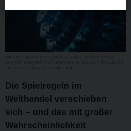
Mit den Tugenden Innovation, Service, Know-how und
raschem Reagieren auf Veränderung lässt sich die Zukunft
meistern. © Magnific/musgraphic
Die Spielregeln im
Welthandel verschieben
sich – und das mit großer
Wahrscheinlichkeit