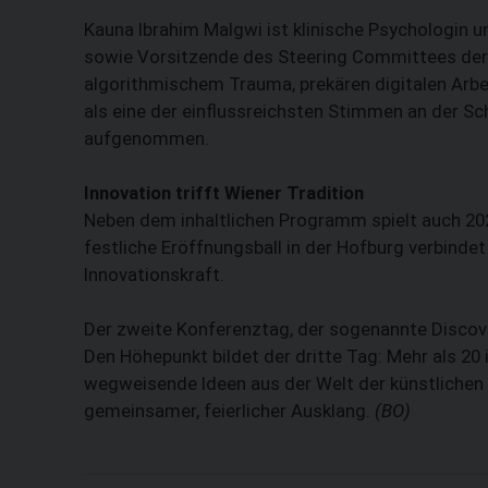
Kauna Ibrahim Malgwi ist klinische Psychologin un
sowie Vorsitzende des Steering Committees der A
algorithmischem Trauma, prekären digitalen Arb
als eine der einflussreichsten Stimmen an der Sc
aufgenommen.
Innovation trifft Wiener Tradition
Neben dem inhaltlichen Programm spielt auch 202
festliche Eröffnungsball in der Hofburg verbinde
Innovationskraft.
Der zweite Konferenztag, der sogenannte Discov
Den Höhepunkt bildet der dritte Tag: Mehr als 20
wegweisende Ideen aus der Welt der künstlichen In
gemeinsamer, feierlicher Ausklang.
(BO)