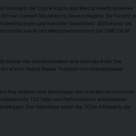
d Gründerin der Digital Rights and Mental Health Initiative
frican Content Moderators Union in Nigeria. Sie forscht z
eitsbedingungen und mentaler Gesundheit. 2024 wurde sie
hnittstelle von KI und Menschenrechten in die TIME100 AI
6 wieder das Gesamterlebnis eine zentrale Rolle: Der
t am ersten Abend Wiener Tradition mit internationaler
ery Day, widmet sich Workshops und interaktiven Formaten
 inspirierende TED Talks und Performances präsentieren
telligenz. Den Abschluss bildet die TED­AI Afterparty als