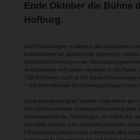
Ende Oktober die Bühne d
Hofburg.
Die Entwicklungen im Bereich der künstlichen Inte
insbesondere bei agentischen Systemen, treiben
Aufbruchsstimmung voran. Gleichzeitig gewinne
an Bedeutung und rücken verstärkt in den Fokus der
TED-Konferenz zu KI, greift diese Entwicklungen 
1.200 internationale Entscheidungsträger:innen, P
Die ersten bestätigten Speaker:innen bilden ein L
Von bahnbrechender Grundlagenforschung über ag
Konsequenzen der Technologie. „Im Fokus der die
und Ideen unserer Zeit: Konkrete Lösungen, rad
Forschungsergebnisse und schwierige, aber dring
kollektiven KI-Verantwortung und Hoffnung zugleic