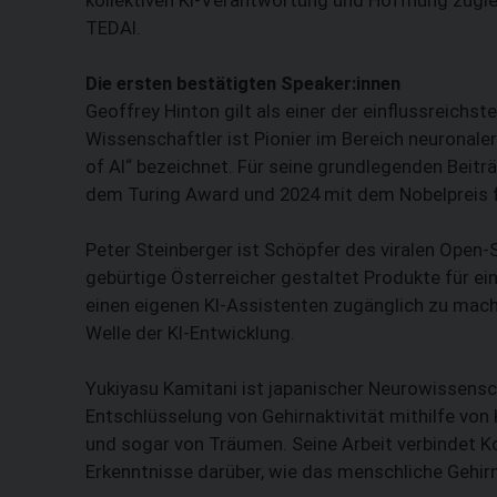
TEDAI.
Die ersten bestätigten Speaker:innen
Geoffrey Hinton gilt als einer der einflussreichs
Wissenschaftler ist Pionier im Bereich neuronale
of AI“ bezeichnet. Für seine grundlegenden Beiträ
dem Turing Award und 2024 mit dem Nobelpreis f
Peter Steinberger ist Schöpfer des viralen Open
gebürtige Österreicher gestaltet Produkte für ei
einen eigenen KI-Assistenten zugänglich zu mach
Welle der KI-Entwicklung.
Yukiyasu Kamitani ist japanischer Neurowissensc
Entschlüsselung von Gehirnaktivität mithilfe von
und sogar von Träumen. Seine Arbeit verbindet K
Erkenntnisse darüber, wie das menschliche Gehirn 