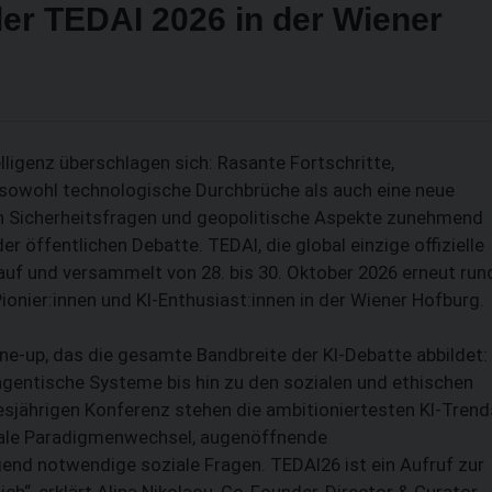
er TEDAI 2026 in der Wiener
lligenz überschlagen sich: Rasante Fortschritte,
 sowohl technologische Durchbrüche als auch eine neue
SUCHEN
n Sicherheitsfragen und geopolitische Aspekte zunehmend
 öffentlichen Debatte. TED­AI, die global einzige offizielle
auf und versammelt von 28. bis 30. Oktober 2026 erneut run
ionier:innen und KI-Enthusiast:innen in der Wiener Hofburg.
ine-up, das die gesamte Bandbreite der KI-Debatte abbildet:
entische Systeme bis hin zu den sozia­len und ethischen
sjährigen Konferenz stehen die ambitioniertesten KI-Trend
ikale Paradigmenwechsel, augenöffnende
end notwendige soziale Fragen. TEDAI26 ist ein Aufruf zur
h“, erklärt Alina Nikolaou, Co-Founder, Director & Curator