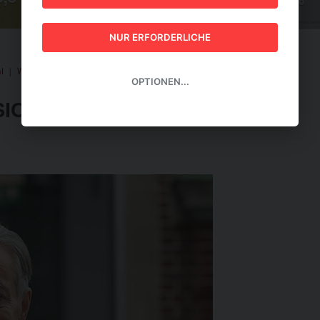
GUIDE 2026
NUR ERFORDERLICHE
l
|
WIEN 2026
|
KI-Weltspitze trifft sich in Wien.
OPTIONEN...
ICH IN WIEN.