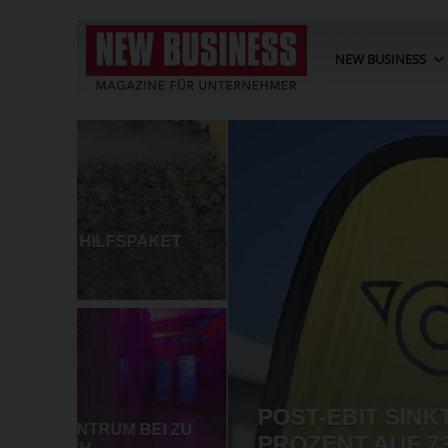
NEW BUSINESS
AKET
POST-EBIT SINKT IM HALBJA
EI ZU
PROZENT AUF 73,3 MIO. EUR