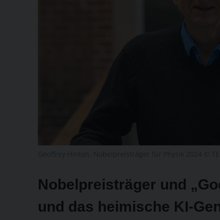
Geoffrey Hinton, Nobelpreisträger für Physik 2024 © T
Nobelpreisträger und „God
und das heimische KI-Geni