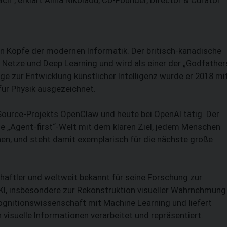
ten Köpfe der modernen Informatik. Der britisch-kanadische
r Netze und Deep Learning und wird als einer der „Godfather
ge zur Entwicklung künstlicher Intelligenz wurde er 2018 mi
ür Physik ausgezeichnet.
-Source-Projekts OpenClaw und heute bei OpenAI tätig. Der
ne „Agent-first“-Welt mit dem klaren Ziel, jedem Menschen
en, und steht damit exemplarisch für die nächste große
haftler und weltweit bekannt für seine Forschung zur
 KI, insbesondere zur Rekonstruktion visueller Wahrnehmung
ognitionswissenschaft mit Machine Learning und liefert
visuelle Informationen verarbeitet und repräsentiert.