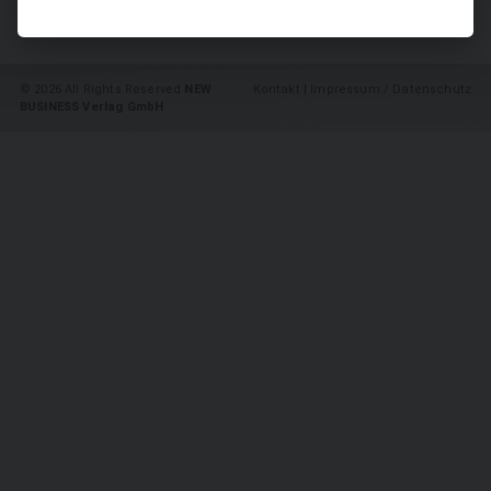
SUCHEN
©
2026 All Rights Reserved
NEW
Kontakt
|
Impressum / Datenschutz
BUSINESS Verlag GmbH