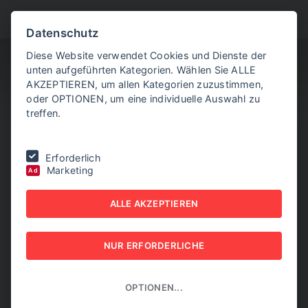
BITTE WÄHLEN SIE
Datenschutz
Diese Website verwendet Cookies und Dienste der
unten aufgeführten Kategorien. Wählen Sie ALLE
AKZEPTIEREN, um allen Kategorien zuzustimmen,
oder OPTIONEN, um eine individuelle Auswahl zu
treffen.
SORRY, DIESE SEITE
Erforderlich
Marketing
Ad
KONNTE NICHT
ALLE AKZEPTIEREN
GEFUNDEN WERDEN.
MÖGLICHERWEISE IST DER LINK ZU DIESER SEITE
NUR ERFORDERLICHE
VERALTET, ODER DIE URL WAR FEHLERHAFT.
OPTIONEN...