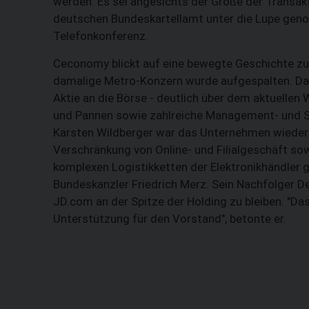
werden. Es sei angesichts der Größe der Transakt
deutschen Bundeskartellamt unter die Lupe gen
Telefonkonferenz.
Ceconomy blickt auf eine bewegte Geschichte zu
damalige Metro-Konzern wurde aufgespalten. Dama
Aktie an die Börse - deutlich über dem aktuelle
und Pannen sowie zahlreiche Management- und S
Karsten Wildberger war das Unternehmen wieder 
Verschränkung von Online- und Filialgeschäft so
komplexen Logistikketten der Elektronikhändler g
Bundeskanzler Friedrich Merz. Sein Nachfolger D
JD.com an der Spitze der Holding zu bleiben. "Da
Unterstützung für den Vorstand", betonte er.