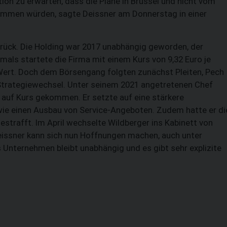
ion zu erwarten, dass die Pläne in Brüssel und nicht vom
ommen würden, sagte Deissner am Donnerstag in einer
rück. Die Holding war 2017 unabhängig geworden, der
ls startete die Firma mit einem Kurs von 9,32 Euro je
n Wert. Doch dem Börsengang folgten zunächst Pleiten, Pech
trategiewechsel. Unter seinem 2021 angetretenen Chef
auf Kurs gekommen. Er setzte auf eine stärkere
wie einen Ausbau von Service-Angeboten. Zudem hatte er di
estrafft. Im April wechselte Wildberger ins Kabinett von
eissner kann sich nun Hoffnungen machen, auch unter
s Unternehmen bleibt unabhängig und es gibt sehr explizite