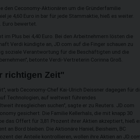
te den Ceconomy-Aktionären um die Gründerfamilie
el je 4,60 Euro in bar für jede Stammaktie, hieß es weiter.
 Euro bewertet.
t im Plus bei 4,40 Euro. Bei den Arbeitnehmern lösten die
haft Verdi kündigte an, JD.com auf die Finger schauen zu
ig soziale Verantwortung für die Beschäftigten und die
bernehmen", betonte Verdi-Vertreterin Corinna Groß.
 richtigen Zeit"
Zeit", warb Ceconomy-Chef Kai-Ulrich Deissner dagegen für d
 auf Technologien, auf weltweit führendes
ltweit ihresgleichen suchen", sagte er zu Reuters. JD.com
onomy gesichert. Die Familie Kellerhals, die mit knapp 30
e das Offert für 3,81 Prozent ihrer Aktien akzeptiert, hieß e
ent an Bord bleiben. Die Aktionäre Haniel, Beisheim, BC
SUCHEN
zent der Anteile kontrollieren, wollen ihre Aktien an JD.co