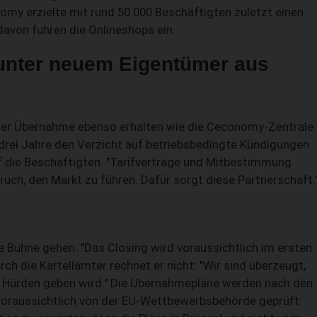
omy erzielte mit rund 50.000 Beschäftigten zuletzt einen
davon fuhren die Onlineshops ein.
 unter neuem Eigentümer aus
iner Übernahme ebenso erhalten wie die Ceconomy-Zentrale
r drei Jahre den Verzicht auf betriebsbedingte Kündigungen
auf die Beschäftigten. "Tarifverträge und Mitbestimmung
pruch, den Markt zu führen. Dafür sorgt diese Partnerschaft.
ie Bühne gehen: "Das Closing wird voraussichtlich im ersten
ch die Kartellämter rechnet er nicht: "Wir sind überzeugt,
n Hürden geben wird." Die Übernahmepläne werden nach den
voraussichtlich von der EU-Wettbewerbsbehörde geprüft