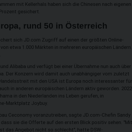
sammen mit Kellerhals haben sich die Chinesen nach eigenen
Prozent gesichert.
ropa, rund 50 in Österreich
hert sich JD.com Zugriff auf einen der größten Online-
tz von etwa 1.000 Märkten in mehreren europäischen Ländern.
.
und Alibaba und verfügt bei einer Übernahme nun auch über
ropa. Der Konzern wird damit auch unabhängiger vom zuletzt
Handelsstreit mit den USA ist Europa noch interessanter fü
auch in anderen europäischen Ländern aktiv geworden. 2022
ama in den Niederlanden ins Leben gerufen, in
ine-Marktplatz Joybuy.
mbau Ceconomy voranzutreiben, sagte JD.com-Chefin Sandy
 dass sie die Offerte auf den ersten Blick positiv sehen. "Mi
 ist das Angebot nicht so schlecht", hatte DSW-