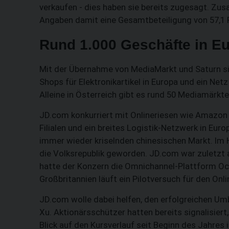
verkaufen - dies haben sie bereits zugesagt. Zu
Angaben damit eine Gesamtbeteiligung von 57,1 
Rund 1.000 Geschäfte in Eu
Mit der Übernahme von MediaMarkt und Saturn sic
Shops für Elektronikartikel in Europa und ein Ne
Alleine in Österreich gibt es rund 50 Mediamärkte
JD.com konkurriert mit Onlineriesen wie Amazon 
Filialen und ein breites Logistik-Netzwerk in Eu
immer wieder kriselnden chinesischen Markt. Im 
die Volksrepublik geworden. JD.com war zuletzt 
hatte der Konzern die Omnichannel-Plattform Och
Großbritannien läuft ein Pilotversuch für den Onl
JD.com wolle dabei helfen, den erfolgreichen U
Xu. Aktionärsschützer hatten bereits signalisiert,
Blick auf den Kursverlauf seit Beginn des Jahres