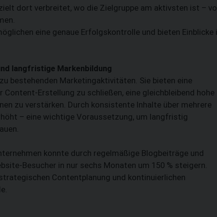
ielt dort verbreitet, wo die Zielgruppe am aktivsten ist – v
men.
glichen eine genaue Erfolgskontrolle und bieten Einblicke 
und langfristige Markenbildung
u bestehenden Marketingaktivitäten. Sie bieten eine
 Content-Erstellung zu schließen, eine gleichbleibend hohe
en zu verstärken. Durch konsistente Inhalte über mehrere
höht – eine wichtige Voraussetzung, um langfristig
auen.
 Unternehmen konnte durch regelmäßige Blogbeiträge und
Website-Besucher in nur sechs Monaten um 150 % steigern.
 strategischen Contentplanung und kontinuierlichen
e.