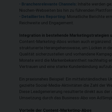
•
Branchenrelevante Channels:
Inhalte werden gez
Nischen-Webseiten bis hin zu führenden Plattfor
•
Detailliertes Reporting:
Monatliche Berichte ermö
Reichweite und Engagement.
Integration in bestehende Marketingstrategien 
Content-Marketing-Abos wirken auch ergänzend z
strukturierte Herangehensweise, um Lücken in der
Qualität sicherzustellen und vorhandene Kampagn
Monate wird die Markenbekanntheit nachhaltig er
Vertrauen und eine starke Kundenbindung aufzub
Ein praxisnahes Beispiel: Ein mittelständisches
gezielte Social-Media-Aktivitäten die Zahl der 
Diese Leadgenerierung resultierte direkt aus der
Umsetzung durch das Business-Abo von AdSimpl
Vorteile der Content-Marketing-Abos