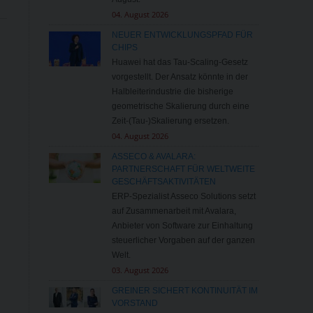
04. August 2026
NEUER ENTWICKLUNGSPFAD FÜR
CHIPS
Huawei hat das Tau-Scaling-Gesetz
vorgestellt. Der Ansatz könnte in der
Halbleiterindustrie die bisherige
geometrische Skalierung durch eine
Zeit-(Tau-)Skalierung ersetzen.
04. August 2026
ASSECO & AVALARA:
PARTNERSCHAFT FÜR WELTWEITE
GESCHÄFTSAKTIVITÄTEN
ERP-Spezialist Asseco Solutions setzt
auf Zusammenarbeit mit Avalara,
Anbieter von Software zur Einhaltung
steuerlicher Vorgaben auf der ganzen
Welt.
03. August 2026
GREINER SICHERT KONTINUITÄT IM
VORSTAND