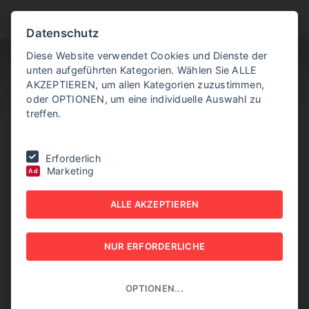
BITTE WÄHLEN SIE
Datenschutz
Diese Website verwendet Cookies und Dienste der
unten aufgeführten Kategorien. Wählen Sie ALLE
AKZEPTIEREN, um allen Kategorien zuzustimmen,
oder OPTIONEN, um eine individuelle Auswahl zu
treffen.
Sie befinden sich hier:
Home
|
Mensch im KI-Zeitalter
Erforderlich
Marketing
Ad
MENSCH IM KI-ZEITALTER
ALLE AKZEPTIEREN
14. FEBRUAR 2024
NUR ERFORDERLICHE
OPTIONEN...