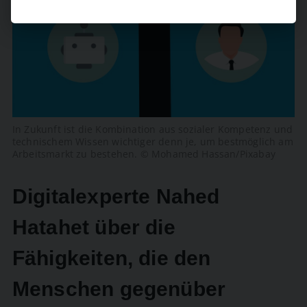
In Zukunft ist die Kombination aus sozialer Kompetenz und
technischem Wissen wichtiger denn je, um bestmöglich am
Arbeitsmarkt zu bestehen. © Mohamed Hassan/Pixabay
Digitalexperte Nahed
Hatahet über die
Fähigkeiten, die den
Menschen gegenüber