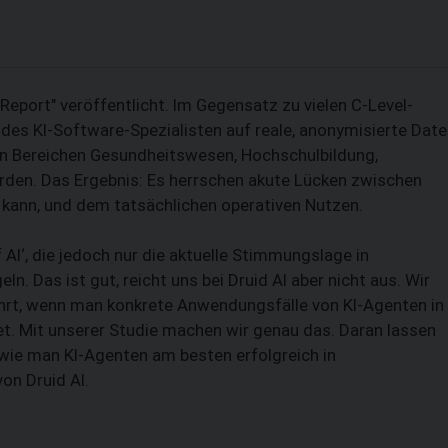
eport" veröffentlicht. Im Gegensatz zu vielen C-Level-
es KI-Software-Spezialisten auf reale, anonymisierte Dat
den Bereichen Gesundheitswesen, Hochschulbildung,
rden. Das Ergebnis: Es herrschen akute Lücken zwischen
 kann, und dem tatsächlichen operativen Nutzen.
AI‘, die jedoch nur die aktuelle Stimmungslage in
. Das ist gut, reicht uns bei Druid AI aber nicht aus. Wir
ährt, wenn man konkrete Anwendungsfälle von KI-Agenten in
. Mit unserer Studie machen wir genau das. Daran lassen
 wie man KI-Agenten am besten erfolgreich in
on Druid AI.
SUCHEN