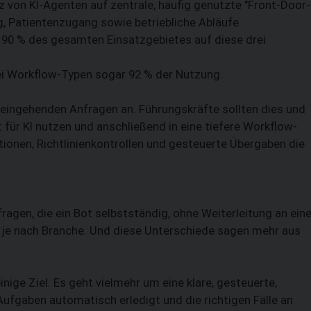
atz von KI-Agenten auf zentrale, häufig genutzte "Front-Door-
, Patientenzugang sowie betriebliche Abläufe.
e 90 % des gesamten Einsatzgebietes auf diese drei
rei Workflow-Typen sogar 92 % der Nutzung.
al eingehenden Anfragen an. Führungskräfte sollten dies und
für KI nutzen und anschließend in eine tiefere Workflow-
tionen, Richtlinienkontrollen und gesteuerte Übergaben die
ragen, die ein Bot selbstständig, ohne Weiterleitung an ein
 je nach Branche. Und diese Unterschiede sagen mehr aus
ige Ziel. Es geht vielmehr um eine klare, gesteuerte,
ufgaben automatisch erledigt und die richtigen Fälle an