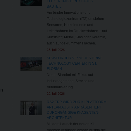
ELEKTRONIK DIREKT AUFS
BAUTEIL
Am binder Innovations- und
Technologiezentrum (ITZ) entstehen
Sensoren, Heizelemente und
Leiterbahnen im Druckverfahren – auf
Kunststoff, Metall, Glas oder Keramik,
auch auf gekrümmten Flächen.
23. Juli 2026
SEW-EURODRIVE: NEUES DRIVE
TECHNOLOGY CENTER IN ST.
FLORIAN
Neuer Standort mit Fokus auf
Industriegetriebe, Service und
Automatisierung
en
20. Juli 2026
RS2 ERP WIRD ZUR KI-PLATTFORM:
APTEAN AUSTRIA PRÄSENTIERT
DURCHGÄNGIGE KI-AGENTEN-
ARCHITEKTUR
Mit dem Launch der neuen KI-
Agenten verändert Aptean Austria die