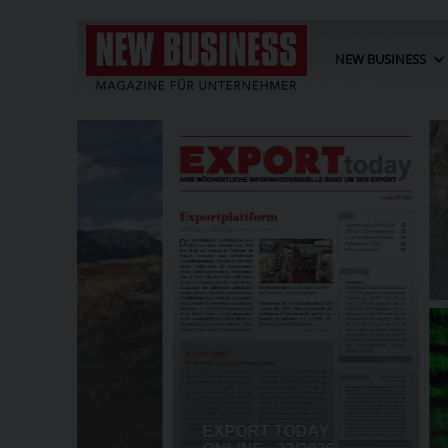
NEW BUSINESS
BT
G
KRIZ-ZWITTKOVITS ALS CHEF
ORGEN
WIENER WK ANGELOBT