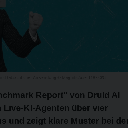
 und tatsächlicher Anwendung © Magnific/user11878095
nchmark Report" von Druid AI
 Live-KI-Agenten über vier
s und zeigt klare Muster bei de