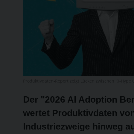
Produktivdaten-Report zeigt Lücken zwischen KI-Hype
Der "2026 AI Adoption Be
wertet Produktivdaten von
Industriezweige hinweg au