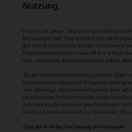
Nutzung.
Druid AI
hat seinen "2026 AI Adoption Benchmark R
Befragungen zum Thema stützt sich die Analyse d
aus dem KI-Live-Betrieb, die über 15 Monate in 
Finanzdienstleistungen sowie HR & IT erfasst wu
weit verbreiteten Annahmen darüber, was KI alles
"Es gibt zahlreiche Untersuchungen zum ‚State of 
Unternehmen in Bezug auf KI-Agenten widerspiegeln
sind überzeugt, dass man erst wirklich mehr erf
verschiedenen Unternehmensbereichen betrachtet
sich klare Muster erkennen, was funktioniert und
Arbeitsprozesse einbindet", so Joseph Kim, CEO v
Zentrale KI-Bedarfserfassung als Startpunkt