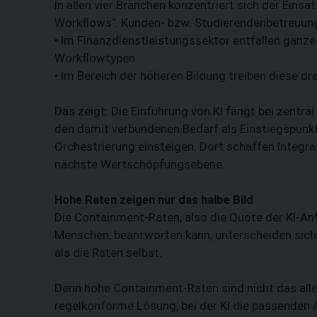
In allen vier Branchen konzentriert sich der Eins
Workflows": Kunden- bzw. Studierendenbetreuung
• Im Finanzdienstleistungssektor entfallen ganz
Workflowtypen.
• Im Bereich der höheren Bildung treiben diese d
Das zeigt: Die Einführung von KI fängt bei zentr
den damit verbundenen Bedarf als Einstiegspunkt 
Orchestrierung einsteigen. Dort schaffen Integra
nächste Wertschöpfungsebene.
Hohe Raten zeigen nur das halbe Bild
Die Containment-Raten, also die Quote der KI-Anf
Menschen, beantworten kann, unterscheiden sich
als die Raten selbst.
Denn hohe Containment-Raten sind nicht das allein
regelkonforme Lösung, bei der KI die passenden A