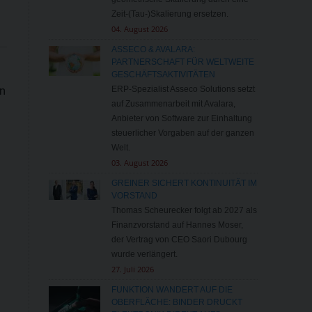
Zeit-(Tau-)Skalierung ersetzen.
04. August 2026
ASSECO & AVALARA:
PARTNERSCHAFT FÜR WELTWEITE
GESCHÄFTSAKTIVITÄTEN
en
ERP-Spezialist Asseco Solutions setzt
auf Zusammenarbeit mit Avalara,
Anbieter von Software zur Einhaltung
steuerlicher Vorgaben auf der ganzen
Welt.
03. August 2026
GREINER SICHERT KONTINUITÄT IM
VORSTAND
Thomas Scheurecker folgt ab 2027 als
Finanzvorstand auf Hannes Moser,
der Vertrag von CEO Saori Dubourg
wurde verlängert.
27. Juli 2026
FUNKTION WANDERT AUF DIE
OBERFLÄCHE: BINDER DRUCKT