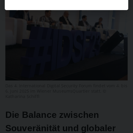
Das 4. International Digital Security Forum findet vom 4. bis
6. Juni 2025 im Wiener MuseumsQuartier statt. ©
Katharina Schiffl
Die Balance zwischen
Souveränität und globaler