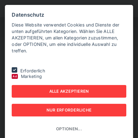
BITTE WÄHLEN SIE
Datenschutz
Diese Website verwendet Cookies und Dienste der
unten aufgeführten Kategorien. Wählen Sie ALLE
AKZEPTIEREN, um allen Kategorien zuzustimmen,
oder OPTIONEN, um eine individuelle Auswahl zu
treffen.
Sie befinden sich hier:
Home
|
IDSF 2025: Souveränität und Solidarität
Erforderlich
Marketing
Ad
IDSF 2025:
ALLE AKZEPTIEREN
SOUVERÄNITÄT UND
SOLIDARITÄT
NUR ERFORDERLICHE
10. FEBRUAR 2025
OPTIONEN...