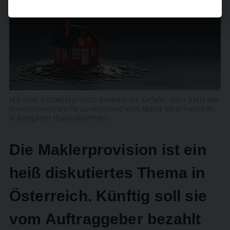
Mit dem Bestellerprinzip besteht die Gefahr, dass KMU der
Immobilienbranche zunehmend vom Markt verschwinden.
© bongkarn thanyakij/Pexels
Die Maklerprovision ist ein
heiß diskutiertes Thema in
Österreich. Künftig soll sie
vom Auftraggeber bezahlt