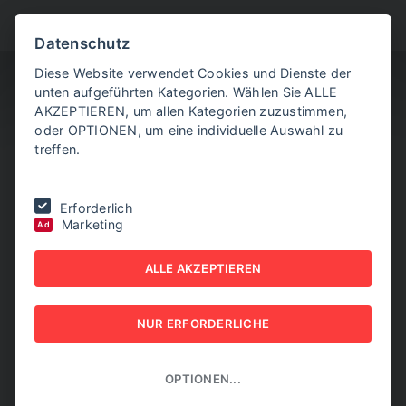
BITTE WÄHLEN SIE
Datenschutz
Diese Website verwendet Cookies und Dienste der
unten aufgeführten Kategorien. Wählen Sie ALLE
AKZEPTIEREN, um allen Kategorien zuzustimmen,
oder OPTIONEN, um eine individuelle Auswahl zu
treffen.
Sie befinden sich hier:
Home
|
NEW BUSINESS
|
NR. 8, OKTOBER
Erforderlich
2020
|
Aufruhr in der Immobilienbranche.
Marketing
Ad
AUFRUHR IN DER
ALLE AKZEPTIEREN
IMMOBILIENBRANCHE.
NUR ERFORDERLICHE
NEW BUSINESS - NR. 8, OKTOBER 2020
OPTIONEN...