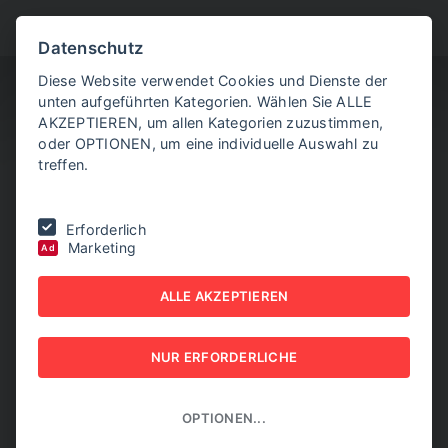
BITTE WÄHLEN SIE
Datenschutz
Diese Website verwendet Cookies und Dienste der
unten aufgeführten Kategorien. Wählen Sie ALLE
AKZEPTIEREN, um allen Kategorien zuzustimmen,
oder OPTIONEN, um eine individuelle Auswahl zu
treffen.
Sie befinden sich hier:
Home
|
NEW BUSINESS
|
NR. 6, JUNI 2024
Erforderlich
Marketing
Ad
NEW BUSINESS - NR. 6,
ALLE AKZEPTIEREN
JUNI 2024
NEW BUSINESS
NUR ERFORDERLICHE
OPTIONEN...