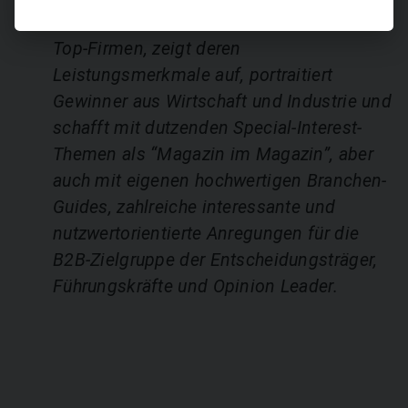
NEW BUSINESS liefert Informationen über
Top-Firmen, zeigt deren
Leistungsmerkmale auf, portraitiert
Gewinner aus Wirtschaft und Industrie und
schafft mit dutzenden Special-Interest-
Themen als “Magazin im Magazin”, aber
auch mit eigenen hochwertigen Branchen-
Guides, zahlreiche interessante und
nutzwertorientierte Anregungen für die
B2B-Zielgruppe der Entscheidungsträger,
Führungskräfte und Opinion Leader.