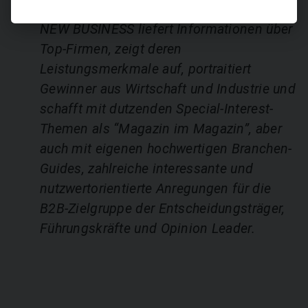
NEW BUSINESS liefert Informationen über
Top-Firmen, zeigt deren
Leistungsmerkmale auf, portraitiert
Gewinner aus Wirtschaft und Industrie und
schafft mit dutzenden Special-Interest-
Themen als “Magazin im Magazin”, aber
auch mit eigenen hochwertigen Branchen-
Guides, zahlreiche interessante und
nutzwertorientierte Anregungen für die
B2B-Zielgruppe der Entscheidungsträger,
Führungskräfte und Opinion Leader.