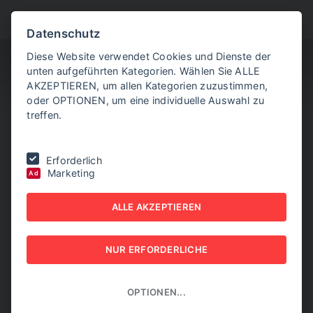
BITTE WÄHLEN SIE
Datenschutz
Diese Website verwendet Cookies und Dienste der
unten aufgeführten Kategorien. Wählen Sie ALLE
AKZEPTIEREN, um allen Kategorien zuzustimmen,
oder OPTIONEN, um eine individuelle Auswahl zu
treffen.
Sie befinden sich hier:
Home
|
NEW BUSINESS
|
NR. 6, JULI/AUGUST
Erforderlich
2018
Marketing
Ad
NEW BUSINESS - NR. 6,
ALLE AKZEPTIEREN
JULI/AUGUST 2018
NUR ERFORDERLICHE
NEW BUSINESS
OPTIONEN...