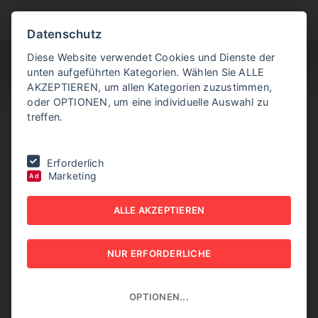
BITTE WÄHLEN SIE
Datenschutz
Diese Website verwendet Cookies und Dienste der
unten aufgeführten Kategorien. Wählen Sie ALLE
AKZEPTIEREN, um allen Kategorien zuzustimmen,
oder OPTIONEN, um eine individuelle Auswahl zu
treffen.
Sie befinden sich hier:
Home
|
NEW BUSINESS
|
NR. 3, APRIL 2019
Erforderlich
Marketing
Ad
NEW BUSINESS - NR. 3,
ALLE AKZEPTIEREN
APRIL 2019
NEW BUSINESS
NUR ERFORDERLICHE
OPTIONEN...