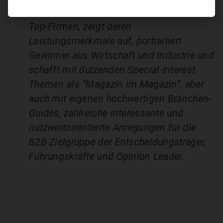
NEW BUSINESS liefert Informationen über
Top-Firmen, zeigt deren
Leistungsmerkmale auf, portraitiert
Gewinner aus Wirtschaft und Industrie und
schafft mit dutzenden Special-Interest-
Themen als “Magazin im Magazin”, aber
auch mit eigenen hochwertigen Branchen-
Guides, zahlreiche interessante und
nutzwertorientierte Anregungen für die
B2B-Zielgruppe der Entscheidungsträger,
Führungskräfte und Opinion Leader.