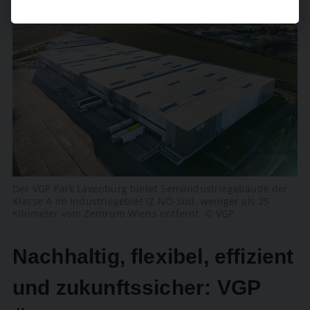
Der VGP Park Laxenburg bietet Semiindustriegebäude der
Klasse A im Industriegebiet IZ NÖ-Süd, weniger als 25
Kilometer vom Zentrum Wiens entfernt. © VGP
Nachhaltig, flexibel, effizient
und zukunftssicher: VGP