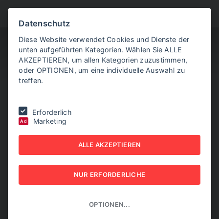
BITTE WÄHLEN SIE
Datenschutz
Diese Website verwendet Cookies und Dienste der
unten aufgeführten Kategorien. Wählen Sie ALLE
AKZEPTIEREN, um allen Kategorien zuzustimmen,
oder OPTIONEN, um eine individuelle Auswahl zu
treffen.
Sie befinden sich hier:
Home
|
NEW BUSINESS Guides
|
Erforderlich
TRANSPORT- & LOGISTIK GUIDE 2026
|
Für Generationen
Marketing
Ad
FÜR GENERATIONEN
ALLE AKZEPTIEREN
NEW BUSINESS GUIDES - TRANSPORT- & LOGISTIK
GUIDE 2026
NUR ERFORDERLICHE
OPTIONEN...