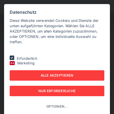
BITTE WÄHLEN SIE
Datenschutz
Diese Website verwendet Cookies und Dienste der
unten aufgeführten Kategorien. Wählen Sie ALLE
AKZEPTIEREN, um allen Kategorien zuzustimmen,
oder OPTIONEN, um eine individuelle Auswahl zu
treffen.
Sie befinden sich hier:
Home
|
NEW BUSINESS Guides
|
FACILITY
Erforderlich
MANAGEMENT-GUIDE 2025
|
Weniger ist mehr
Marketing
Ad
WENIGER IST MEHR
ALLE AKZEPTIEREN
NEW BUSINESS GUIDES - FACILITY MANAGEMENT-
GUIDE 2025
NUR ERFORDERLICHE
OPTIONEN...