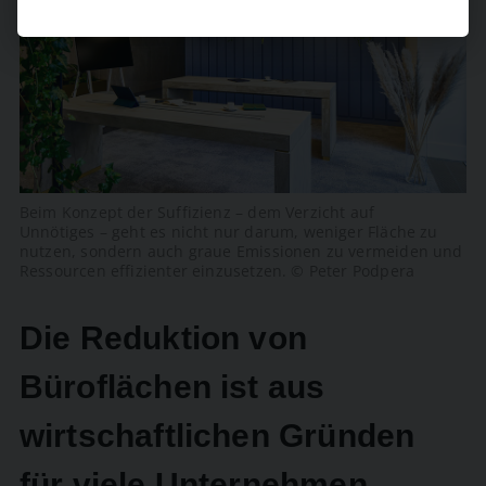
Beim Konzept der Suffizienz – dem Verzicht auf
Unnötiges – geht es nicht nur darum, weniger Fläche zu
nutzen, sondern auch graue Emissionen zu vermeiden und
Ressourcen effizienter einzusetzen. © Peter Podpera
Die Reduktion von
Büroflächen ist aus
wirtschaftlichen Gründen
für viele Unternehmen