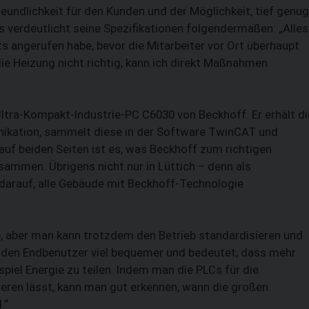
eundlichkeit für den Kunden und der Möglichkeit, tief genug
ts verdeutlicht seine Spezifikationen folgender­maßen: „Alles
ts angerufen habe, bevor die Mitarbeiter vor Ort überhaupt
die Heizung nicht richtig, kann ich direkt Maßnahmen
tra-Kompakt-Industrie-PC C6030 von Beckhoff. Er erhält di
kation, sammelt diese in der Software TwinCAT und
 auf beiden Seiten ist es, was Beckhoff zum richtigen
sammen. Übrigens nicht nur in Lüttich – denn als
da­rauf, alle Gebäude mit Beckhoff-Technologie
e, aber man kann trotzdem den Betrieb standardisieren und
r den End­benutzer viel bequemer und bedeutet, dass mehr
iel Energie zu teilen. Indem man die PLCs für die
ren lässt, kann man gut erkennen, wann die großen
.“