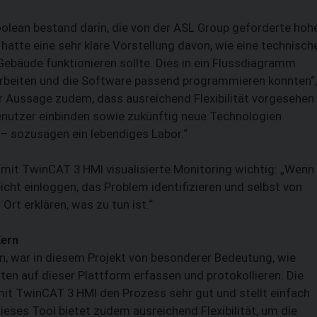
olean bestand darin, die von der ASL Group geforderte hoh
hatte eine sehr klare Vorstellung davon, wie eine technisch
s Gebäude funktionieren sollte. Dies in ein Flussdiagramm
 arbeiten und die Software passend programmieren konnten“,
 Aussage zudem, dass ausreichend Flexibilität vorgesehen
nutzer einbinden sowie zukünftig neue Technolo­gien
 – sozusagen ein lebendiges Labor.“
, mit TwinCAT 3 HMI visualisierte Monitoring wichtig: „Wenn
icht einloggen, das ­Pro­blem identifizieren und selbst von
rt erklären, was zu tun ist.“
Kern
an, war in diesem Projekt von besonderer Bedeutung, wie
en auf dieser Plattform erfassen und protokollieren. Die
it TwinCAT 3 HMI den Prozess sehr gut und stellt einfach
ieses Tool bietet zudem ausreichend Flexibilität, um die