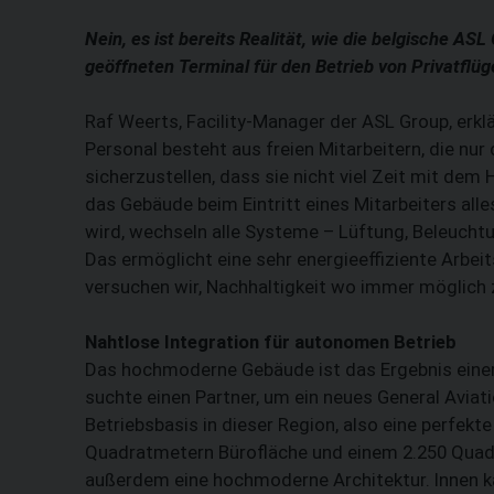
Nein, es ist bereits Realität, wie die belgische A
geöffneten Terminal für den Betrieb von Privatflüg
Raf Weerts, Facility-Manager der ASL Group, erklär
Personal besteht aus freien Mitarbeitern, die nu
sicherzustellen, dass sie nicht viel Zeit mit de
das Gebäude beim Eintritt eines Mitarbeiters al
wird, wechseln alle Systeme – Lüftung, Beleuch
Das ermöglicht eine sehr energieeffiziente Arbei
versuchen wir, Nachhaltigkeit wo immer möglich zu
Nahtlose Integration für autonomen Betrieb
Das hochmoderne Gebäude ist das Ergebnis einer
suchte einen Partner, um ein neues General Aviat
Betriebsbasis in dieser Region, also eine ­perfek
Quadratmetern Bürofläche und einem 2.250 Quad
außerdem eine hochmoderne Architektur. Innen k