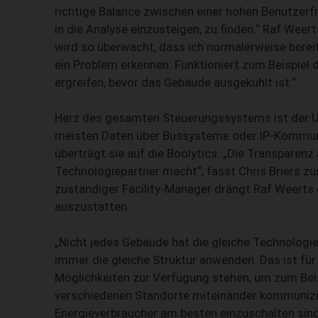
richtige Balance zwischen einer hohen Benutzerfr
in die Analyse einzusteigen, zu finden.“ Raf Weer
wird so überwacht, dass ich ­normalerweise berei
ein Problem erkennen. Funktioniert zum Beispiel 
ergreifen, bevor das Gebäude ausgekühlt ist.“
Herz des gesamten Steuerungssystems ist der Ul
meisten Daten über Bussysteme oder IP-Kommuni
überträgt sie auf die Boolytics. „Die Transparenz
Technologiepartner macht“, fasst Chris Briers zu
zuständiger Facility-Manager drängt Raf Weerts 
auszustatten:
„Nicht jedes Gebäude hat die gleiche Technologi
immer die gleiche Struktur anwenden. Das ist fü
Möglichkeiten zur Verfügung stehen, um zum Beisp
verschiedenen Standorte miteinander kommunizie
Energieverbraucher am besten einzuschalten sind