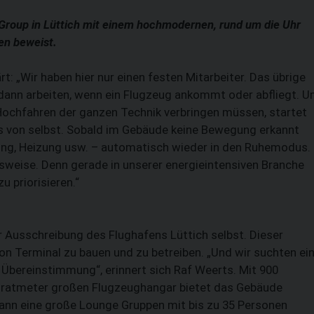
SL Group in Lüttich mit einem hochmodernen, rund um die Uhr
en beweist.
t: „Wir haben hier nur einen festen Mitarbeiter. Das übrige
r dann arbeiten, wenn ein Flugzeug ankommt oder abfliegt. 
m Hochfahren der ganzen Technik verbringen müssen, startet
les von selbst. Sobald im Gebäude keine Bewegung erkannt
tung, Heizung usw. – automatisch wieder in den Ruhemodus.
tsweise. Denn ­gerade in unserer energieintensiven Branche
 priorisieren.“
 Ausschreibung des Flughafens Lüttich selbst. Dieser
ion Terminal zu bauen und zu betreiben. „Und wir suchten ei
te Übereinstimmung“, erinnert sich Raf Weerts. Mit 900
ratmeter großen Flugzeughangar bietet das Gebäude
ann eine große Lounge Gruppen mit bis zu 35 Personen