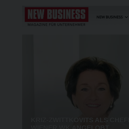
NEW BUSINESS
BT
G
KRIZ-ZWITTKOVITS ALS CHEF
ORGEN
WIENER WK ANGELOBT