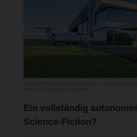
Der neue Flughafenterminal der ASL Group fährt auto
betritt. © Philippe van Gelooven
Ein vollständig autonomes
Science-Fiction?