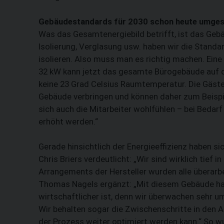
Gebäudestandards für 2030 schon heute umge
Was das Gesamtenergiebild betrifft, ist das Gebä
Isolierung, Verglasung usw. haben wir die Standar
isolieren. Also muss man es richtig machen. Ei
32 kW kann jetzt das gesamte Bürogebäude auf d
keine 23 Grad Celsius Raumtemperatur. Die Gäste
Gebäude verbringen und können daher zum Beispiel
sich auch die Mitarbeiter wohlfühlen – bei Beda
erhöht werden.“
Gerade hinsichtlich der Energieeffizienz haben s
Chris Briers verdeutlicht: „Wir sind wirklich tief
Arrangements der Hersteller wurden alle überarbei
Thomas Nagels ergänzt: „Mit diesem Gebäude habe
wirtschaftlicher ist, denn wir überwachen sehr u
Wir behalten sogar die Zwischenschritte in den
der Prozess weiter optimiert werden kann.“ So wu