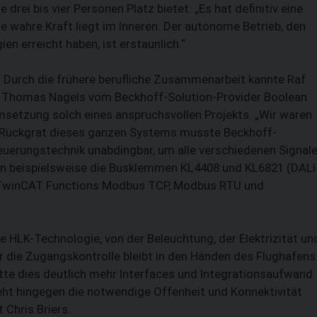
rei bis vier Personen Platz bietet. „Es hat definitiv eine
ie wahre Kraft liegt im Inneren. Der autonome Betrieb, den
ien erreicht haben, ist erstaunlich.“
n. Durch die frühere berufliche Zusammenarbeit kannte Raf
nd Thomas Nagels vom Beckhoff-Solution-Provider Boolean
setzung solch eines anspruchsvollen Projekts. „Wir waren
s Rückgrat dieses ganzen Systems musste Beckhoff-
teuerungstechnik unabdingbar, um alle verschiedenen Signal
en beispielsweise die Busklemmen KL4408 und KL6821 (DALI
 TwinCAT Functions Modbus TCP, Modbus RTU und
 HLK-Technologie, von der Beleuchtung, der Elektrizität un
 die Zugangskon­trolle bleibt in den Händen des Flughafens
te dies deutlich mehr Interfaces und Integrationsaufwand
eht hingegen die notwendige Offenheit und Konnektivität
 Chris Briers.
SUCHEN