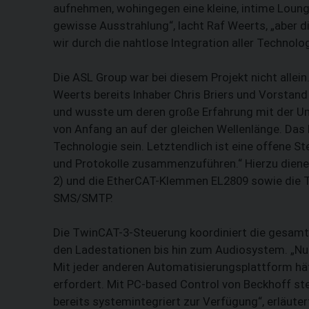
aufnehmen, wohingegen eine kleine, intime Lounge d
gewisse Ausstrahlung“, lacht Raf Weerts, „aber d
wir durch die nahtlose Integration aller Tech­nolog
Die ASL Group war bei diesem Projekt nicht allei
Weerts bereits Inhaber Chris Briers und Vorsta
und wusste um deren große Erfahrung mit der Um
von Anfang an auf der gleichen Wellenlänge. Da
Technologie sein. Letztendlich ist eine offene S
und Protokolle zusammenzuführen.“ Hierzu dien
2) und die EtherCAT-Klemmen EL2809 sowie die
SMS/SMTP.
Die TwinCAT-3-Steuerung koordiniert die gesamte
den Ladestationen bis hin zum Audiosystem. „Nur
Mit jeder anderen Automatisierungsplattform hät
erfordert. Mit PC-based Control von Beckhoff st
bereits systemintegriert zur Verfügung“, erläutert