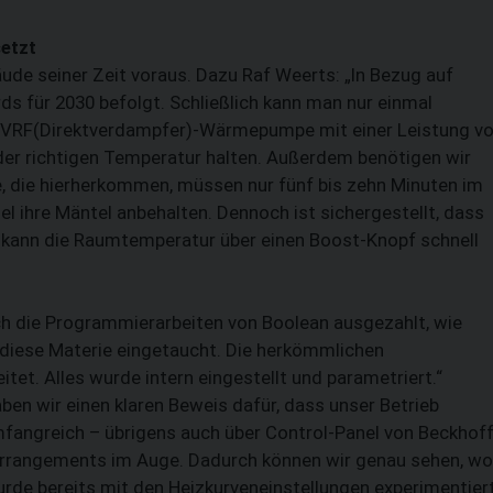
setzt
ude seiner Zeit voraus. Dazu Raf Weerts: „In Bezug auf
ds für 2030 befolgt. Schließlich kann man nur einmal
ne VRF(Direktverdampfer)-Wärmepumpe mit einer Leistung v
er richtigen Temperatur halten. Außerdem benötigen wir
, die hierherkommen, müssen nur fünf bis zehn Minuten im
 ihre Mäntel anbehalten. Dennoch ist sichergestellt, dass
rf kann die Raumtemperatur über einen Boost-Knopf schnell
ich die Programmierarbeiten von Boolean ausgezahlt, wie
 in diese Materie eingetaucht. Die herkömmlichen
tet. Alles wurde intern eingestellt und parametriert.“
n wir einen klaren Beweis dafür, dass unser Betrieb
mfangreich – übrigens auch über Control-Panel von Beckhoff
 Arrangements im Auge. Dadurch können wir genau sehen, wo
rde bereits mit den Heizkurveneinstellungen experimentiert