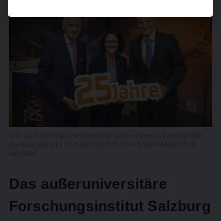
V. l.: Aufsichtsratsvorsitzender Anton ­Plimon, Landesrätin
Daniela Gutschi und Geschäftsführer ­Siegfried Reich ©
wildbild
Das außeruniversitäre
Forschungsinstitut Salzburg