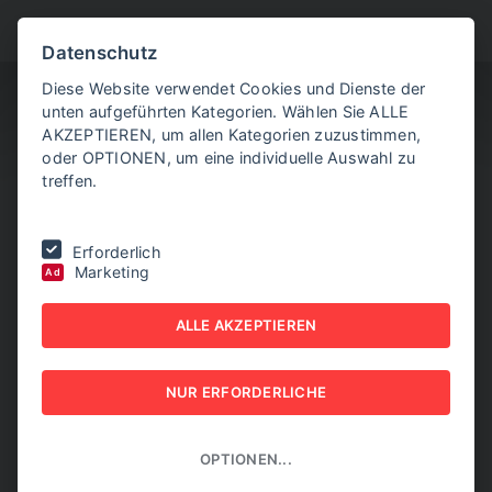
BITTE WÄHLEN SIE
Datenschutz
Diese Website verwendet Cookies und Dienste der
unten aufgeführten Kategorien. Wählen Sie ALLE
AKZEPTIEREN, um allen Kategorien zuzustimmen,
oder OPTIONEN, um eine individuelle Auswahl zu
treffen.
Sie befinden sich hier:
Home
|
NEW BUSINESS Bundeslandspecial
|
Erforderlich
SALZBURG 2025
|
Von der Idee zum Innovationsmotor.
Marketing
Ad
VON DER IDEE ZUM
ALLE AKZEPTIEREN
INNOVATIONSMOTOR.
NUR ERFORDERLICHE
NEW BUSINESS BUNDESLANDSPECIAL - SALZBURG
2025
OPTIONEN...