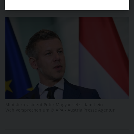
Ministerpräsident Peter Magyar setzt damit ein
Wahlversprechen um © APA - Austria Presse Agentur