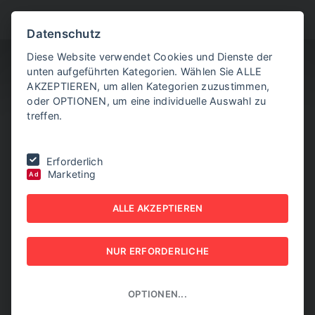
BITTE WÄHLEN SIE
Datenschutz
Diese Website verwendet Cookies und Dienste der
unten aufgeführten Kategorien. Wählen Sie ALLE
AKZEPTIEREN, um allen Kategorien zuzustimmen,
oder OPTIONEN, um eine individuelle Auswahl zu
treffen.
Sie befinden sich hier:
Home
|
Aktuelle Artikel
|
Ungarische
Erforderlich
Regierung schränkt Gastarbeiter-Zuzug ein
Marketing
Ad
UNGARISCHE
ALLE AKZEPTIEREN
REGIERUNG SCHRÄNKT
NUR ERFORDERLICHE
GASTARBEITER-ZUZUG
EIN
OPTIONEN...
06. JUNI 2026