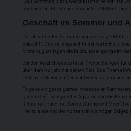
Laut Gottfried Math, Geschäftsführer von TUI Öst
beobachten. Bereits jeder neunte TUI-Gast reise 
Geschäft im Sommer und Au
Zur ablaufenden Sommerreisezeit sagte Math, das
gebucht". Das sei angesichts der wirtschaftlich
Mitte August lagen die Buchungseingänge im Ges
Bei den kürzlich gestarteten Frühbuchungen für d
über dem Vorjahr zur selben Zeit. Das Thema Inf
Österreich keinen offensichtlichen oder neuen Ei
Es gebe ein gesteigertes Interesse an Fernreisen,
gesamthaft sehr positiv. Ägypten und die Kanaren 
Richtung Urlaub mit Sonne, Strand und Meer", hiel
Hierzulande hat der Konzern in wichtigen Skigebie