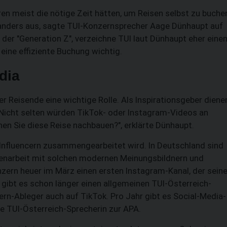
SUCHEN
n meist die nötige Zeit hätten, um Reisen selbst zu buche
 anders aus, sagte TUI-Konzernsprecher Aage Dünhaupt auf
der "Generation Z", verzeichne TUI laut Dünhaupt eher eine
 eine effiziente Buchung wichtig.
dia
nger Reisende eine wichtige Rolle. Als Inspirationsgeber diene
 Nicht selten würden TikTok- oder Instagram-Videos an
nen Sie diese Reise nachbauen?", erklärte Dünhaupt.
Influencern zusammengearbeitet wird. In Deutschland sind
menarbeit mit solchen modernen Meinungsbildnern und
zern heuer im März einen ersten Instagram-Kanal, der sein
m gibt es schon länger einen allgemeinen TUI-Österreich-
ern-Ableger auch auf TikTok. Pro Jahr gibt es Social-Media-
e TUI-Österreich-Sprecherin zur APA.