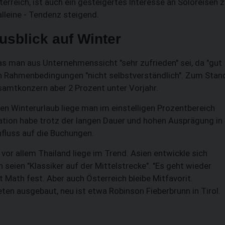
erreich, ist auch ein gesteigertes Interesse an Soloreisen 
alleine - Tendenz steigend.
sblick auf Winter
 man aus Unternehmenssicht "sehr zufrieden" sei, da "gut
en Rahmenbedingungen "nicht selbstverständlich". Zum Stan
amtkonzern aber 2 Prozent unter Vorjahr.
en Winterurlaub liege man im einstelligen Prozentbereich
lation habe trotz der langen Dauer und hohen Ausprägung in
nfluss auf die Buchungen.
 vor allem Thailand liege im Trend. Asien entwickle sich
seien "Klassiker auf der Mittelstrecke". "Es geht wieder
t Math fest. Aber auch Österreich bleibe Mitfavorit.
ten ausgebaut, neu ist etwa Robinson Fieberbrunn in Tirol.