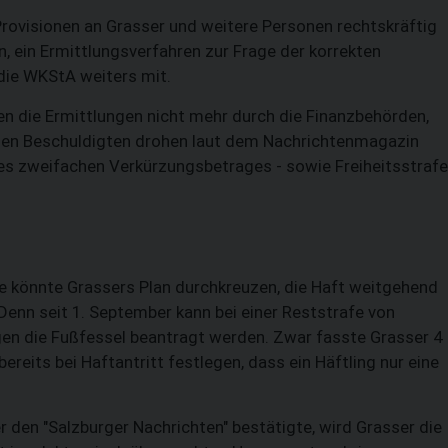
Provisionen an Grasser und weitere Personen rechtskräftig
n, ein Ermittlungsverfahren zur Frage der korrekten
 die WKStA weiters mit.
n die Ermittlungen nicht mehr durch die Finanzbehörden,
Den Beschuldigten drohen laut dem Nachrichtenmagazin
 des zweifachen Verkürzungsbetrages - sowie Freiheitsstraf
afe könnte Grassers Plan durchkreuzen, die Haft weitgehend
 Denn seit 1. September kann bei einer Reststrafe von
n die Fußfessel beantragt werden. Zwar fasste Grasser 4
bereits bei Haftantritt festlegen, dass ein Häftling nur eine
den "Salzburger Nachrichten" bestätigte, wird Grasser die