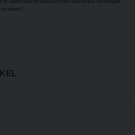
t im elektronisch überwachten Hausarrest verbringen -
hre dauert.
IKEL