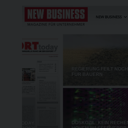
NEW BUSINESS
AKET
POST-EBIT SINKT IM HALBJA
EI ZU
PROZENT AUF 73,3 MIO. EUR