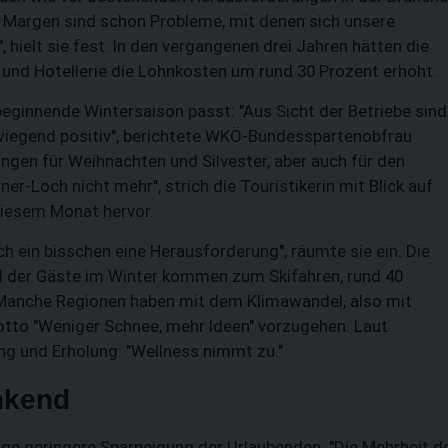
e Margen sind schon Probleme, mit denen sich unsere
 hielt sie fest. In den vergangenen drei Jahren hätten die
 und Hotellerie die Lohnkosten um rund 30 Prozent erhöht.
ginnende Wintersaison passt: "Aus Sicht der Betriebe sind
iegend positiv", berichtete WKÖ-Bundesspartenobfrau
ngen für Weihnachten und Silvester, aber auch für den
er-Loch nicht mehr", strich die Touristikerin mit Blick auf
diesem Monat hervor.
ch ein bisschen eine Herausforderung", räumte sie ein. Die
el der Gäste im Winter kommen zum Skifahren, rund 40
e. Manche Regionen haben mit dem Klimawandel, also mit
tto "Weniger Schnee, mehr Ideen" vorzugehen. Laut
ng und Erholung. "Wellness nimmt zu."
nkend
age geringere Sparneigung der Urlaubenden. "Die Mehrheit d