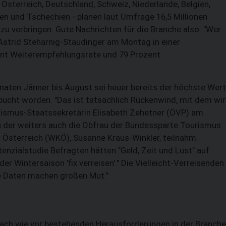
Österreich, Deutschland, Schweiz, Niederlande, Belgien,
len und Tschechien - planen laut Umfrage 16,5 Millionen
zu verbringen. Gute Nachrichten für die Branche also. "Wer
Astrid Steharnig-Staudinger am Montag in einer
ent Weiterempfehlungsrate und 79 Prozent
naten Jänner bis August sei heuer bereits der höchste Wert
bucht worden. "Das ist tatsächlich Rückenwind, mit dem wir
urismus-Staatssekretärin Elisabeth Zehetner (ÖVP) am
 der weiters auch die Obfrau der Bundessparte Tourismus
SUCHEN
 Österreich (WKÖ), Susanne Kraus-Winkler, teilnahm.
enzialstudie Befragten hätten "Geld, Zeit und Lust" auf
 der Wintersaison 'fix verreisen'." Die Vielleicht-Verreisenden
se Daten machen großen Mut."
 nach wie vor bestehenden Herausforderungen in der Branche