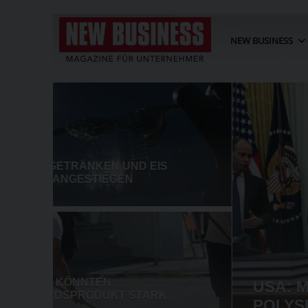
NEW BUSINESS
USA: MINDESTPREISE UND Z
POLYSILIZIUM-IMPORTE