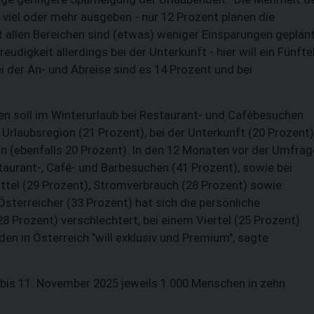
viel oder mehr ausgeben - nur 12 Prozent planen die
st allen Bereichen sind (etwas) weniger Einsparungen geplan
udigkeit allerdings bei der Unterkunft - hier will ein Fünfte
i der An- und Abreise sind es 14 Prozent und bei
 soll im Winterurlaub bei Restaurant- und Cafébesuchen
 Urlaubsregion (21 Prozent), bei der Unterkunft (20 Prozent)
n (ebenfalls 20 Prozent). In den 12 Monaten vor der Umfrag
aurant-, Café- und Barbesuchen (41 Prozent), sowie bei
ittel (29 Prozent), Stromverbrauch (28 Prozent) sowie
Österreicher (33 Prozent) hat sich die persönliche
28 Prozent) verschlechtert, bei einem Viertel (25 Prozent)
den in Österreich "will exklusiv und Premium", sagte
bis 11. November 2025 jeweils 1.000 Menschen in zehn