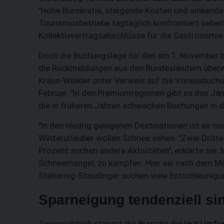
"Hohe Bürokratie, steigende Kosten und sinkend
Tourismusbetriebe tagtäglich konfrontiert sehen",
Kollektivvertragsabschlüsse für die Gastronomie
Doch die Buchungslage für den am 1. November be
die Rückmeldungen aus den Bundesländern überw
Kraus-Winkler unter Verweis auf die Vorausbuchu
Februar. "In den Premiumregionen gibt es das Jänn
die in früheren Jahren schwachen Buchungen in 
"In den niedrig gelegenen Destinationen ist es no
Winterurlauber wollen Schnee sehen. "Zwei Dritt
Prozent suchen andere Aktivitäten", erklärte si
Schneemangel, zu kämpfen. Hier sei nach dem Mo
Steharnig-Staudinger suchen viele Entschleunigu
Sparneigung tendenziell si
Zuversichtlich stimmt die Branche die laut Umfr