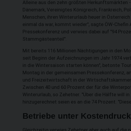
Alleine aus den zehn größten Herkunftsmärkten - 
Dänemark, Vereinigtes Königreich, Frankreich, Po
Menschen, ihren Winterurlaub heuer in Österreich 
einmal da war, kommt wieder", sagte ÖW-Chefin 
Pressekonferenz und verwies dabei auf "94 Proz
Stammgästeanteil".
Mit bereits 116 Millionen Nächtigungen in den Mo
seit Beginn der Aufzeichnungen im Jahr 1974 ver
in die Wintersaison starten können", betonte To
Montag in der gemeinsamen Pressekonferenz, an
und Freizeitwirtschaft in der Wirtschaftskammer
Zwischen 40 und 60 Prozent der für die Winterpot
Winterurlaub, so Zehetner. "Über die Hälfte will in
hinzugerechnet seien es an die 74 Prozent. "Die
Betriebe unter Kostendruck
Gleichzeitig verwies Zehetner aber auch auf die