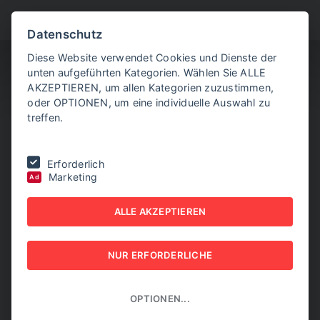
BITTE WÄHLEN SIE
Datenschutz
Diese Website verwendet Cookies und Dienste der
unten aufgeführten Kategorien. Wählen Sie ALLE
AKZEPTIEREN, um allen Kategorien zuzustimmen,
oder OPTIONEN, um eine individuelle Auswahl zu
treffen.
Sie befinden sich hier:
Home
|
Aktuelle Artikel
|
Sozialministerium
Erforderlich
verklagt Temu - Experte sieht Nadelstich
Marketing
Ad
SOZIALMINISTERIUM
ALLE AKZEPTIEREN
VERKLAGT TEMU -
NUR ERFORDERLICHE
EXPERTE SIEHT
NADELSTICH
OPTIONEN...
03. OKTOBER 2025