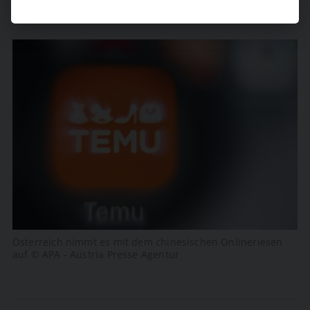
Österreich nimmt es mit dem chinesischen Onlineriesen
auf © APA - Austria Presse Agentur