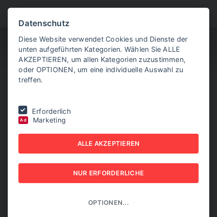
BITTE WÄHLEN SIE
Datenschutz
Diese Website verwendet Cookies und Dienste der
unten aufgeführten Kategorien. Wählen Sie ALLE
AKZEPTIEREN, um allen Kategorien zuzustimmen,
oder OPTIONEN, um eine individuelle Auswahl zu
treffen.
Sie befinden sich hier:
Home
|
Aktuelle Artikel
|
EZB-Vizepräsident
Erforderlich
für vorsichtigen Kurs bei Zinsen
Marketing
Ad
EZB-VIZEPRÄSIDENT FÜR
ALLE AKZEPTIEREN
VORSICHTIGEN KURS BEI
NUR ERFORDERLICHE
ZINSEN
10. NOVEMBER 2025
OPTIONEN...