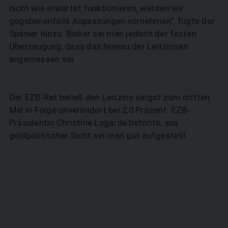
nicht wie erwartet funktionieren, werden wir
gegebenenfalls Anpassungen vornehmen", fügte der
Spanier hinzu. Bisher sei man jedoch der festen
Überzeugung, dass das Niveau der Leitzinsen
SUCHEN
angemessen sei.
Der EZB-Rat beließ den Leitzins jüngst zum dritten
Mal in Folge unverändert bei 2,0 Prozent. EZB-
Präsidentin Christine Lagarde betonte, aus
geldpolitischer Sicht sei man gut aufgestellt.