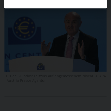
Luis de Guindos: Leitzins auf angemessenem Niveau © APA
- Austria Presse Agentur