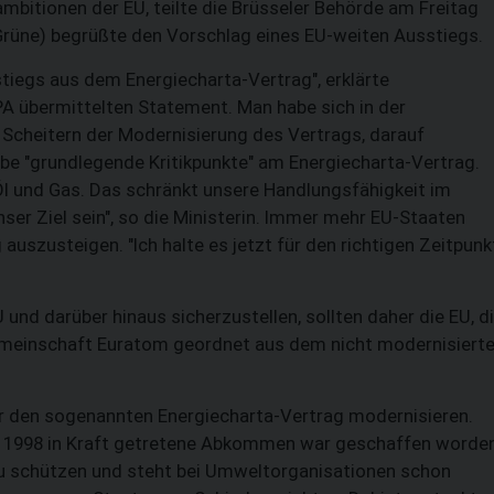
mbitionen der EU, teilte die Brüsseler Behörde am Freitag
Grüne) begrüßte den Vorschlag eines EU-weiten Ausstiegs.
tiegs aus dem Energiecharta-Vertrag", erklärte
A übermittelten Statement. Man habe sich in der
Scheitern der Modernisierung des Vertrags, darauf
ebe "grundlegende Kritikpunkte" am Energiecharta-Vertrag.
s Öl und Gas. Das schränkt unsere Handlungsfähigkeit im
ser Ziel sein", so die Ministerin. Immer mehr EU-Staaten
auszusteigen. "Ich halte es jetzt für den richtigen Zeitpunk
und darüber hinaus sicherzustellen, sollten daher die EU, d
meinschaft Euratom geordnet aus dem nicht modernisiert
er den sogenannten Energiecharta-Vertrag modernisieren.
s 1998 in Kraft getretene Abkommen war geschaffen worden
SUCHEN
 zu schützen und steht bei Umweltorganisationen schon