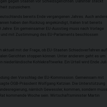
Klagen gegen Staaten vor Schiedsgerichten. Dahinter steckt
heit zuzusichern.
Deutschlands bereits Ende vergangenen Jahres. Auch ander
anien haben den Rückzug angekündigt, Italien trat bereits
 20 Jahre. Ein gemeinsamer EU-Ausstieg muss nach Vorlage
 und mit Zustimmung des EU-Parlaments beschlossen
 aktuell mit der Frage, ob EU-Staaten Schiedsverfahren auf
nalen Gerichten stoppen können. Unter anderem geht es um
 niederländische Kohlekraftwerke. Ein Urteil wird Ende Juli
endung den Vorschlag der EU-Kommission. Gemeinsam mit
 sagte ÖGB-Präsident Wolfgang Katzian. Die Unterstützung
r Bundesregierung, nämlich Gewessler, kommen, sondern müs
U-Rat kommende Woche sein. Wirtschaftsminister Martin