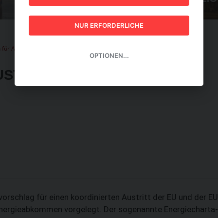
GUIDE 2026
NUR ERFORDERLICHE
für Austritt aus umstrittenem Energieabkommen
OPTIONEN...
USTRITT AUS UMSTRITTENEM
rschlag für einen koordinierten Austritt der EU und der EU
Energieabkommen vorgelegt. Der sogenannte Energiecharta-