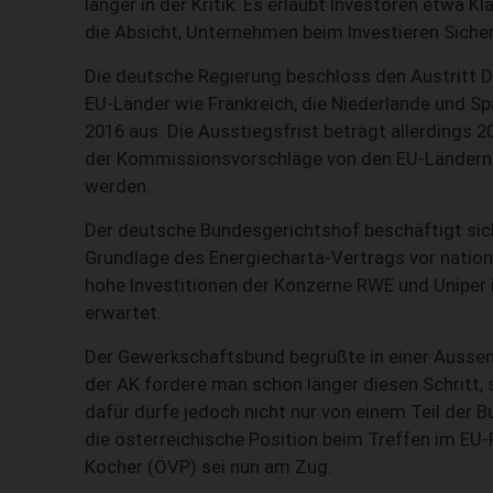
länger in der Kritik. Es erlaubt Investoren etwa 
die Absicht, Unternehmen beim Investieren Sicher
Die deutsche Regierung beschloss den Austritt 
EU-Länder wie Frankreich, die Niederlande und Sp
2016 aus. Die Ausstiegsfrist beträgt allerdings
der Kommissionsvorschläge von den EU-Ländern
werden.
Der deutsche Bundesgerichtshof beschäftigt sich
Grundlage des Energiecharta-Vertrags vor natio
hohe Investitionen der Konzerne RWE und Uniper in
erwartet.
Der Gewerkschaftsbund begrüßte in einer Auss
der AK fordere man schon länger diesen Schritt,
dafür dürfe jedoch nicht nur von einem Teil de
die österreichische Position beim Treffen im E
Kocher (ÖVP) sei nun am Zug.