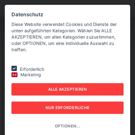
BITTE WÄHLEN SIE
Datenschutz
Diese Website verwendet Cookies und Dienste der
unten aufgeführten Kategorien. Wählen Sie ALLE
AKZEPTIEREN, um allen Kategorien zuzustimmen,
oder OPTIONEN, um eine individuelle Auswahl zu
treffen.
Sie befinden sich hier:
Home
|
Aktuelle Artikel
|
Ermland und
Erforderlich
Masuren – profitables Geschäft im Einklang mit der Natur
Marketing
Ad
ERMLAND UND MASUREN
ALLE AKZEPTIEREN
– PROFITABLES
NUR ERFORDERLICHE
GESCHÄFT IM EINKLANG
MIT DER NATUR
OPTIONEN...
03. DEZEMBER 2025