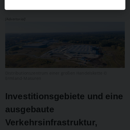
[Advertorial]
Distributionszentrum einer großen Handelskette ©
Ermland-Masuren
Investitionsgebiete und eine
ausgebaute
Verkehrsinfrastruktur,