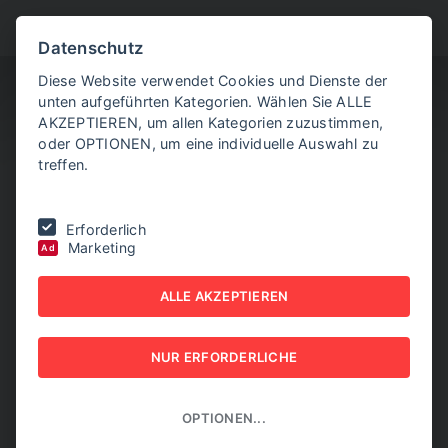
BITTE WÄHLEN SIE
Datenschutz
Diese Website verwendet Cookies und Dienste der
unten aufgeführten Kategorien. Wählen Sie ALLE
AKZEPTIEREN, um allen Kategorien zuzustimmen,
oder OPTIONEN, um eine individuelle Auswahl zu
treffen.
Sie befinden sich hier:
Home
|
Aktuelle Artikel
|
Ermittlungen um
Erforderlich
Causa Tojner gegen neun Personen eingestellt
Marketing
Ad
ERMITTLUNGEN UM
ALLE AKZEPTIEREN
CAUSA TOJNER GEGEN
NUR ERFORDERLICHE
NEUN PERSONEN
EINGESTELLT
OPTIONEN...
08. MAI 2026