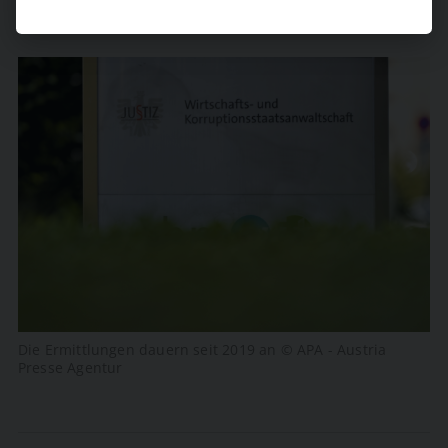
Die Ermittlungen dauern seit 2019 an © APA - Austria
Presse Agentur