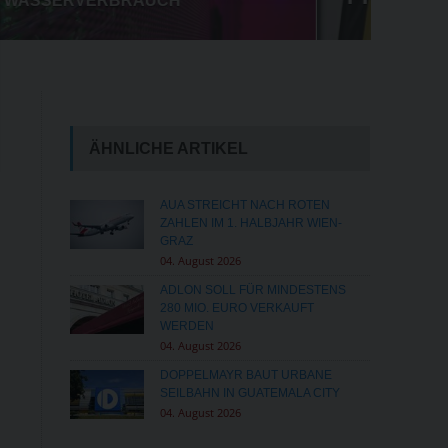
MILLIONENSTRAFE FÜR META
ÄHNLICHE ARTIKEL
AUA STREICHT NACH ROTEN
ZAHLEN IM 1. HALBJAHR WIEN-
GRAZ
04. August 2026
ADLON SOLL FÜR MINDESTENS
280 MIO. EURO VERKAUFT
WERDEN
04. August 2026
DOPPELMAYR BAUT URBANE
SEILBAHN IN GUATEMALA CITY
04. August 2026