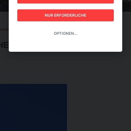
GUIDE 2026
NUR ERFORDERLICHE
sischer Vorstoß zu EU-Fluggastrechten
OPTIONEN...
ER VORSTOSS ZU EU-F