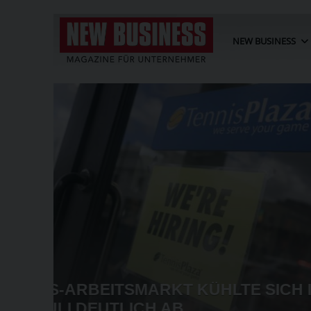
NEW BUSINESS
AKET
POST-EBIT SINKT IM HALBJA
EI ZU
PROZENT AUF 73,3 MIO. EUR