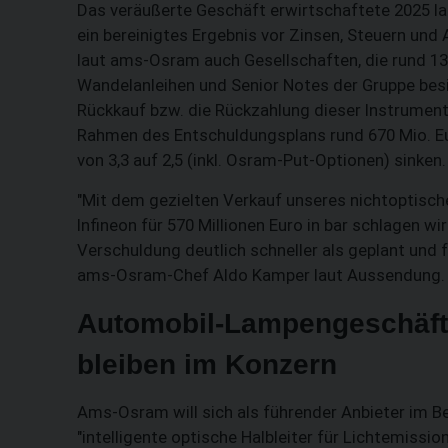
Das veräußerte Geschäft erwirtschaftete 2025 
ein bereinigtes Ergebnis vor Zinsen, Steuern und
laut ams-Osram auch Gesellschaften, die rund 1
Wandelanleihen und Senior Notes der Gruppe besic
Rückkauf bzw. die Rückzahlung dieser Instrument
Rahmen des Entschuldungsplans rund 670 Mio. Eu
von 3,3 auf 2,5 (inkl. Osram-Put-Optionen) sinken.
"Mit dem gezielten Verkauf unseres nichtoptisch
Infineon für 570 Millionen Euro in bar schlagen wi
Verschuldung deutlich schneller als geplant und 
ams-Osram-Chef Aldo Kamper laut Aussendung.
Automobil-Lampengeschäft
bleiben im Konzern
Ams-Osram will sich als führender Anbieter im Be
"intelligente optische Halbleiter für Lichtemiss