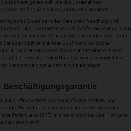
ro an Infineon gehen soll, wie das Unternehmen
ktion werde für das zweite Quartal 2026 erwartet.
äftigte mit Expertise in den Bereichen Forschung und
n, davon rund 70 Mitarbeitende zum Infineon-Standort Gra
as Know-how der rund 70 neuen Mitarbeitenden unterstützt
an Sensorprodukten anbieten zu können", so Sabine
ustria. Die Transaktion werde sich unmittelbar mit dem
rken, hieß es weiter. Zukünftige Synergien ermöglichten
l der Vereinbarung sei zudem ein mehrjähriges
d Beschäftigungsgarantie
SUCHEN
s auch Infineon trotz des Verkaufs des Medizin- und
tandort Premstätten zu erhalten und den Großteil der
ister Peter Hanke (SPÖ) in einer ersten Reaktion. "Ich gehe
sen erweisen wird."