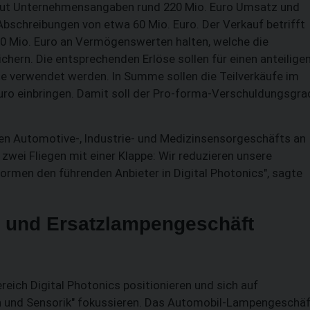
laut Unternehmensangaben rund 220 Mio. Euro Umsatz und
 Abschreibungen von etwa 60 Mio. Euro. Der Verkauf betrifft
30 Mio. Euro an Vermögenswerten halten, welche die
hern. Die entsprechenden Erlöse sollen für einen anteilige
e verwendet werden. In Summe sollen die Teilverkäufe im
ro einbringen. Damit soll der Pro-forma-Verschuldungsgra
en Automotive-, Industrie- und Medizinsensorgeschäfts an
r zwei Fliegen mit einer Klappe: Wir reduzieren unsere
formen den führenden Anbieter in Digital Photonics", sagte
 und Ersatzlampengeschäft
reich Digital Photonics positionieren und sich auf
ion und Sensorik" fokussieren. Das Automobil-Lampengeschä