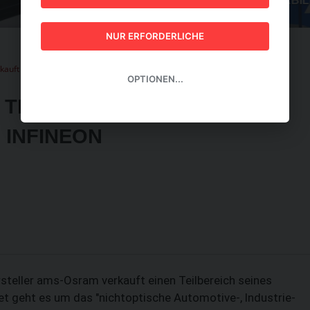
GUIDE 2026
NUR ERFORDERLICHE
auft Teil seines Sensorgeschäfts an Infineon
OPTIONEN...
TEIL SEINES
 INFINEON
steller ams-Osram verkauft einen Teilbereich seines
 geht es um das "nichtoptische Automotive-, Industrie-