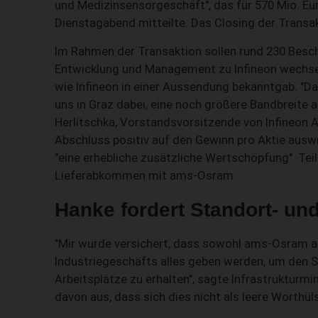
und Medizinsensorgeschäft", das für 570 Mio. Eu
Dienstagabend mitteilte. Das Closing der Transa
Im Rahmen der Transaktion sollen rund 230 Besch
Entwicklung und Management zu Infineon wechsel
wie Infineon in einer Aussendung bekanntgab. "D
uns in Graz dabei, eine noch größere Bandbreite 
Herlitschka, Vorstandsvorsitzende von Infineon A
Abschluss positiv auf den Gewinn pro Aktie auswi
"eine erhebliche zusätzliche Wertschöpfung". Tei
Lieferabkommen mit ams-Osram.
Hanke fordert Standort- un
"Mir wurde versichert, dass sowohl ams-Osram al
Industriegeschäfts alles geben werden, um den S
Arbeitsplätze zu erhalten", sagte Infrastrukturmin
davon aus, dass sich dies nicht als leere Worthül