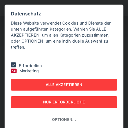
BITTE WÄHLEN SIE
Datenschutz
Diese Website verwendet Cookies und Dienste der
unten aufgeführten Kategorien. Wählen Sie ALLE
AKZEPTIEREN, um allen Kategorien zuzustimmen,
oder OPTIONEN, um eine individuelle Auswahl zu
treffen.
Sie befinden sich hier:
Home
|
Aktuelle Artikel
|
ams-Osram sieht
Erforderlich
Premstätten weiter auf "Wachstumspfad"
Marketing
Ad
AMS-OSRAM SIEHT
ALLE AKZEPTIEREN
PREMSTÄTTEN WEITER
NUR ERFORDERLICHE
AUF "WACHSTUMSPFAD"
04. FEBRUAR 2026
OPTIONEN...