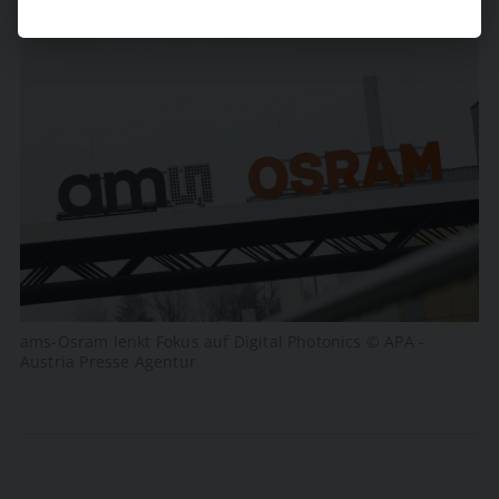
ams-Osram lenkt Fokus auf Digital Photonics © APA -
Austria Presse Agentur