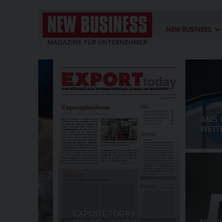
NEW BUSINESS
TRUMP WILL USA ZU "MINERA
SUPERMACHT" MACHEN