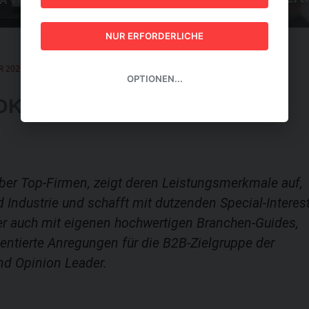
GUIDE 2026
NUR ERFORDERLICHE
R 2021
OPTIONEN...
 OKTOBER 2021
ber Top-Firmen, zeigt deren Leistungsmerkmale auf,
d Industrie und schafft mit dutzenden Special-Interest
r auch mit eigenen hochwertigen Branchen-Guides,
ientierte Anregungen für die B2B-Zielgruppe der
nd Opinion Leader.