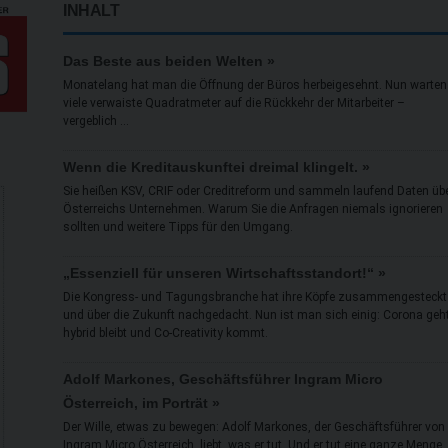
INHALT
Das Beste aus beiden Welten »
Monatelang hat man die Öffnung der Büros herbeigesehnt. Nun warten
viele verwaiste Quadratmeter auf die Rückkehr der Mitarbeiter –
vergeblich ...
Wenn die Kreditauskunftei dreimal klingelt. »
Sie heißen KSV, CRIF oder Creditreform und sammeln laufend Daten üb
Österreichs Unternehmen. Warum Sie die Anfragen niemals ignorieren
sollten und weitere Tipps für den Umgang.
„Essenziell für unseren Wirtschaftsstandort!“ »
Die Kongress- und Tagungsbranche hat ihre Köpfe zusammengesteckt
und über die Zukunft nachgedacht. Nun ist man sich einig: Corona geht
hybrid bleibt und Co-Creativity kommt.
Adolf Markones, Geschäftsführer Ingram Micro
Österreich, im Porträt »
Der Wille, etwas zu bewegen: Adolf Markones, der Geschäftsführer von
Ingram Micro Österreich, liebt, was er tut. Und er tut eine ganze Menge.