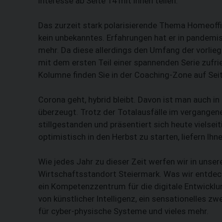
Interesse ab Seite 14 mit Ihnen teilen.
Das zurzeit stark polarisierende Thema Homeoff
kein unbekanntes. Erfahrungen hat er in pande
mehr. Da diese allerdings den Umfang der vorli
mit dem ersten Teil einer spannenden Serie zufr
Kolumne finden Sie in der Coaching-Zone auf Sei
Corona geht, hybrid bleibt. Davon ist man auch 
überzeugt. Trotz der Totalausfälle im vergangene
stillgestanden und präsentiert sich heute vielseit
optimistisch in den Herbst zu starten, liefern Ih
Wie jedes Jahr zu dieser Zeit werfen wir in uns
Wirtschaftsstandort Steiermark. Was wir entdec
ein Kompetenzzentrum für die digitale Entwicklung
von künstlicher Intelligenz, ein sensationelles 
für cyber-physische Systeme und vieles mehr.