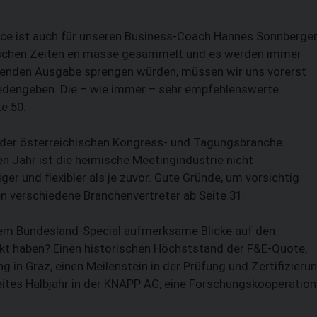
ice ist auch für unseren Business-Coach Hannes Sonnberge
mischen Zeiten en masse gesammelt und es werden immer
egenden Ausgabe sprengen würden, müssen wir uns vorerst
iedengeben. Die – wie immer – sehr empfehlenswerte
te 50.
in der österreichischen Kongress- und Tagungsbranche
n Jahr ist die heimische Meetingindustrie nicht
iger und flexibler als je zuvor. Gute Gründe, um vorsichtig
nen verschiedene Branchenvertreter ab Seite 31.
erem Bundesland-Special aufmerksame Blicke auf den
kt haben? Einen historischen Höchststand der F&E-Quote,
 in Graz, einen Meilenstein in der Prüfung und Zertifizieru
zweites Halbjahr in der KNAPP AG, eine Forschungskooperation