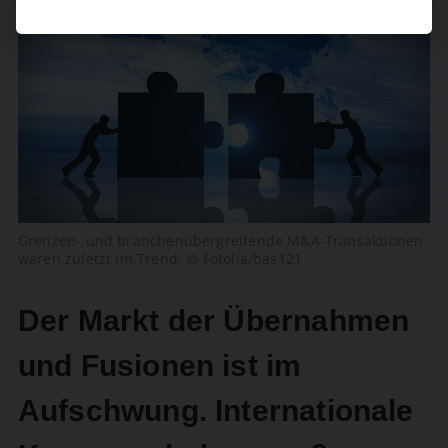
Grenzen- und branchenübergreifende M&A-Transaktionen
waren zuletzt im Trend. © Fotolia/bas121
Der Markt der Übernahmen
und Fusionen ist im
Aufschwung. Internationale