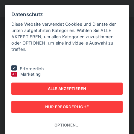
BITTE WÄHLEN SIE
Datenschutz
Diese Website verwendet Cookies und Dienste der
unten aufgeführten Kategorien. Wählen Sie ALLE
AKZEPTIEREN, um allen Kategorien zuzustimmen,
oder OPTIONEN, um eine individuelle Auswahl zu
treffen.
Sie befinden sich hier:
Home
|
NEW BUSINESS
|
NR. 4, MAI 2017
|
Erforderlich
Big Deal: Kaufen statt gründen
Marketing
Ad
BIG DEAL: KAUFEN
ALLE AKZEPTIEREN
STATT GRÜNDEN
NUR ERFORDERLICHE
NEW BUSINESS - NR. 4, MAI 2017
OPTIONEN...